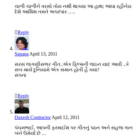
ચાળી ચાળીને વરસો તોય નથી થાક્યા આ હાથ; આઘા રહીનેય
દેશે આશિશ તમને અપરંપાર …..
Reply
Sapana
April 13, 2011
સરસ લાગણીસભર ગીત..એક ફિલ્મની લાઇન યાદ આવી ..કે
સબ માયેં દુનિયામે એક સમાન હોતી હૈ ક્યા?
સપના
Reply
Daxesh Contractor
April 12, 2011
પંચમભાઈ, આપની ફરમાઈશ પર ગીતનું પઠન અને સહજ ગાન
બંને ઉમેર્યા છે …