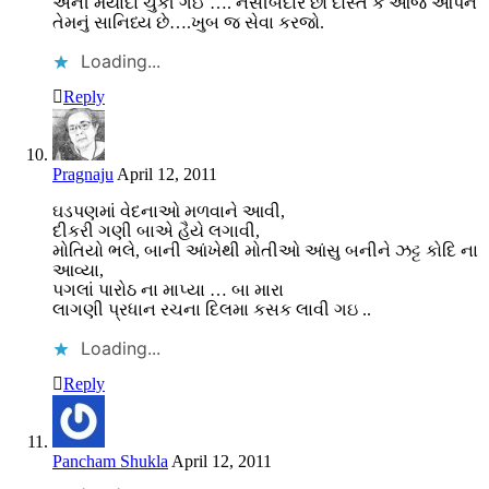
એની મર્યાદા ચુકી ગઈ …. નસીબદાર છો દોસ્ત કે આજ આપને
તેમનું સાનિધ્ય છે….ખુબ જ સેવા કરજો.
Loading...
Reply
Pragnaju
April 12, 2011
ઘડપણમાં વેદનાઓ મળવાને આવી,
દીકરી ગણી બાએ હૈયે લગાવી,
મોતિયો ભલે, બાની આંખેથી મોતીઓ આંસુ બનીને ઝટ્ટ કોદિ ના
આવ્યા,
પગલાં પારોઠ ના માપ્યા … બા મારા
લાગણી પ્રધાન રચના દિલમા કસક લાવી ગઇ ..
Loading...
Reply
Pancham Shukla
April 12, 2011