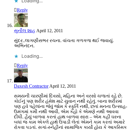
Loading...
Reply
સુનીલ શાહ
April 12, 2011
સુંદર..લાગણીસભર રચના. વાંચતા ગળગળા થઈ જવાયું.
અભિનંદન.
Loading...
Reply
Daxesh Contractor
April 12, 2011
સમયની ચારણીમાં દિવસો, મહિના અને વરસો ચળાતાં રહે છે.
કોઈનું પણ શરીર હંમેશ માટે યુવાન નથી રહેતું. બાના શરીરમાં
પણ હવે પહેલાંના જેવું જોમ કે સ્ફુર્તિ નથી, છતાં મનના ઉત્સાહ-
ઉમંગમાં કમી નથી આવી, એમ કહો કે એમણે નથી આવવા
દીધી. હૈયું બાળવા કરતાં હાથ બાળવા સારા – એમ કહી ઘરના
બધાં જ કામ એકલે હાથે ઉપાડી લેતાં એમને કામ કરતાં અમારે
રોકવા પડતાં. સગાં-સ્નેહીનાં સામાજિક કાર્યો હોય કે આકસ્મિક