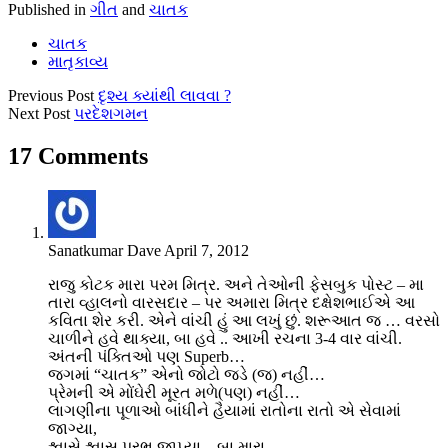
Published in
ગીત
and
ચાતક
ચાતક
માતૃકાવ્ય
Previous Post
દૃશ્ય ક્યાંથી લાવવા ?
Next Post
પરદેશગમન
17 Comments
Sanatkumar Dave
April 7, 2012
રાજુ કોટક મારા પરમ મિત્ર. અને તેઓની ફેસબુક પોસ્ટ – મા
તારા વ્હાલનો વારસદાર – પર અમારા મિત્ર દક્ષેશભાઈએ આ
કવિતા શેર કરી. એને વાંચી હું આ લખું છું. શરૂઆત જ … વરસો
ચાળીને હવે થાક્યા, બા હવે .. આખી રચના 3-4 વાર વાંચી.
અંતની પંક્તિઓ પણ Superb…
જગમાં “ચાતક” એનો જોટો જડે (જ) નહીં…
પ્રેમની એ મોંઘેરી મૂરત મળે(પણ) નહીં…
લાગણીના પૂળાઓ બાંધીને હૈયામાં રાતોના રાતો એ સેવામાં
જાગ્યા,
શ્વાસે શ્વાસ પ્રભુ જાપ્યા…બા મારા