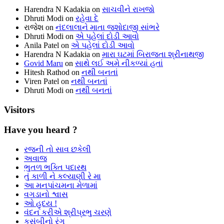
Harendra N Kadakia
on
સાચવીને રાખજો
Dhruti Modi
on
રહેવા દે
રાજેશ
on
નંદલાલાને માતા જશોદાજી સાંભરે
Dhruti Modi
on
એ પહેલાં દોડી આવો
Anila Patel
on
એ પહેલાં દોડી આવો
Harendra N Kadakia
on
મારા ઘટમાં બિરાજતા શ્રીનાથજી
Govid Maru
on
સાથે લઈ અમે નીકળ્યાં હતાં
Hitesh Rathod
on
નથી બનતાં
Viren Patel
on
નથી બનતાં
Dhruti Modi
on
નથી બનતાં
Visitors
Have you heard ?
રજની તો સાવ છકેલી
અવાજ
ભુતળ ભક્તિ પદારથ
તું કાળી ને કલ્યાણી રે મા
આ મનપાંચમના મેળામાં
વગડાનો શ્વાસ
ઓ હૃદય !
વંદન કરીએ શ્રીપ્રભુ ચરણે
કસુંબીનો રંગ