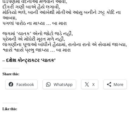
ઘડપણમાં વેદનાઓ મળવાને આવી,
દીકરી ગણી બાએ હૈયે લગાવી,
મોતિયો ભલે, બાની આંખેથી મોતીઓ આંસુ બનીને ઝટ્ટ કોદિ ના
આવ્યા,
પગલાં પારોઠ ના માપ્યા … બા મારા
જગમાં ‘ચાતક’ એનો જોટો જડે નહીં,
પ્રેમની એ મોંઘેરી મૂરત મળે નહીં,
લાગણીના પૂળાઓ બાંધીને હૈયામાં, રાતોના રાતો એ સેવામાં જાગ્યા,
શ્વાસે શ્વાસે પ્રભુ જાપ્યા … બા મારા
– દક્ષેશ કોન્ટ્રાકટર ‘ચાતક’
Share this:
Facebook
WhatsApp
X
More
Like this: