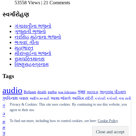
53558 Views | 21 Comments
સ્વર્ગારોહણ
ગંગાસતીના ભજનો
ગુજરાતી ભજનો
નરસિંહ મહેતાના ભજનો
ભગવદ્ ગીતા
મહાભારત
મીરાંબાઈના ભજનો
રામચરિતમાનસ
વિષ્ણુસહસ્ત્રનામ
Tags
audio
Befaam
death
garba
गज़ल
અનુરાધા પૌંડવાલ
jose feliciano
અછાંદસ
અવિનાશ વ્યાસ
આશા ભોંસલે
આસિમ રાંદેરી
આદિલ મન્સૂરી
કંકોતરી
કંકોત્રી
ગંગા સતી
ગઝલ
ગીત
ગુજરાતી
ગુજરાતી ગઝલ
Privacy & Cookies: This site uses cookies. By continuing to use this website, you
ગઝલ
ગની દહીંવાલા
ગુજરાતી
agree to their use.
ચાતક
ગઝલ
ચાતક
જગદીશ જોષી
દક્ષેશ
નરસિંહ
ઝવેરચંદ મેઘાણી
મનહર ઉધાસ
To find out more, including how to control cookies, see here:
Cookie Policy
મહેતા
પ્રાર્થના
પુરુષોત્તમ ઉપાધ્યાય
ભજન
પ્રતિકાવ્ય
બેફામ
મુક્તક
શૂન્ય
મારા તરફથી
મુકેશ
મૃત્યુ
યોગેશ્વરજી
રાજેન્દ્ર શુકલ
રાવજી પટેલ
પાલનપુરી
સૈફ પાલનપુરી
હસ્તાક્ષર
સર્જન