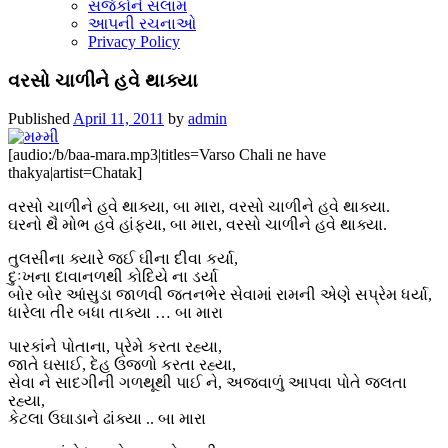
સર્જકોને સલામ
આપની રચનાઓ
Privacy Policy
વરસો ચાળીને હવે થાક્યા
Published
April 11, 2011
by
admin
[audio:/b/baa-mara.mp3|titles=Varso Chali ne have
thakya|artist=Chatak]
વરસો ચાળીને હવે થાક્યા, બા મારા, વરસો ચાળીને હવે થાક્યા.
ઘરનો થૈ મોભ હવે હાંફ્યા, બા મારા, વરસો ચાળીને હવે થાક્યા.
તુલસીના ક્યારે જઈ ઘીના દીવા કર્યા,
દુઃખના દાવાનળથી કોદિયે ના ડર્યા
બોર બોર આંસુડા જાળવી જતનભેર સેવામાં રામની એણે સપ્રેમ ધર્યા,
ધારેલા તીર બધા તાક્યા … બા મારા
પારકાંને પોતાના, પ્રેમે કરતા રહ્યા,
જાતે ઘસાઈ, દેહ ઉજળો કરતા રહ્યા,
સેવા ને સાદગીની ગળથૂથી પાઈ ને, અજવાળું આપવા પોતે જલતા
રહ્યા,
કેટલા ઉઘાડાને ઢાંક્યા .. બા મારા