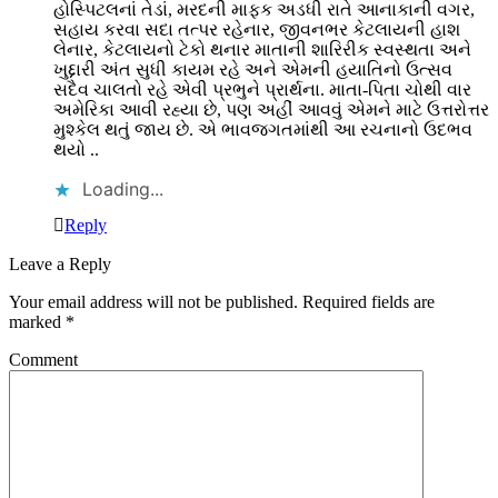
હોસ્પિટલનાં તેડાં, મરદની માફક અડધી રાતે આનાકાની વગર,
સહાય કરવા સદા તત્પર રહેનાર, જીવનભર કેટલાયની હાશ
લેનાર, કેટલાયનો ટેકો થનાર માતાની શારિરીક સ્વસ્થતા અને
ખુદ્દારી અંત સુધી કાયમ રહે અને એમની હયાતિનો ઉત્સવ
સદૈવ ચાલતો રહે એવી પ્રભુને પ્રાર્થના. માતા-પિતા ચોથી વાર
અમેરિકા આવી રહ્યા છે, પણ અહીં આવવું એમને માટે ઉત્તરોત્તર
મુશ્કેલ થતું જાય છે. એ ભાવજગતમાંથી આ રચનાનો ઉદભવ
થયો ..
Loading...
Reply
Leave a Reply
Your email address will not be published.
Required fields are
marked
*
Comment