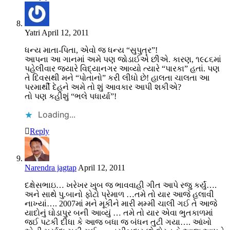
Yatri
April 12, 2011
ધન્ય માતા-પિતા, એવો જ ધન્ય “સુપુત્ર”!
આપના આ ગાનમાં અમે પણ જોડાઈએ છીએ. કારણ, ૧૯૮૬માં
પહેલીવાર જ્યારે વિદ્યાનગર આવ્યો ત્યારે “પારકા” હતાં. પણ
તે દિવસથી મને “પોતાનો” કરી લીધો છે! હાલતા ચાલતા આ
પરમાર્થી દેહને અમે તો શું આવકાર આપી શકીએ?
તો પણ કહીશું “ભલે પધાર્યા”!
Loading...
Reply
Narendra jagtap
April 12, 2011
દક્ષેસભાઇ… ખરેખર ખુબ જ ભાવવાહી ગીત આપે રજુ કર્યું….
અને સાથે પુ.બાનો ફોટો પ્રેમાળ …તમે તો યાર આજે હલાવી
નાખ્યાં…. 2007માં મને મૂકીને મારી મમ્મી ચાલી ગઈ તે આજે
યાદોનું ઘોડાપુર બની આવ્યું … તમે તો યાર એવા ભુતકાળમાં
જઈ પટકી દીધા કે આજ બધા જ બંધન તુટી ગયા…. આંખો