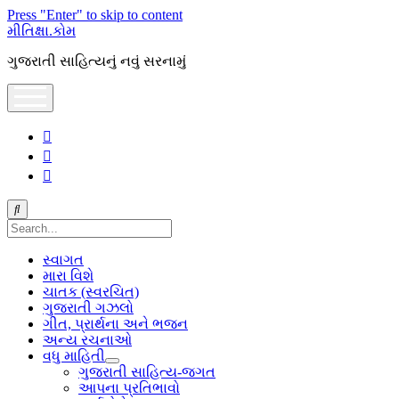
Press "Enter" to skip to content
મીતિક્ષા.કોમ
ગુજરાતી સાહિત્યનું નવું સરનામું
open
menu
facebook
youtube
hello@mitixa.com
Search
સ્વાગત
મારા વિશે
ચાતક (સ્વરચિત)
ગુજરાતી ગઝલો
ગીત, પ્રાર્થના અને ભજન
અન્ય રચનાઓ
વધુ માહિતી
open
ગુજરાતી સાહિત્ય-જગત
dropdown
આપના પ્રતિભાવો
menu