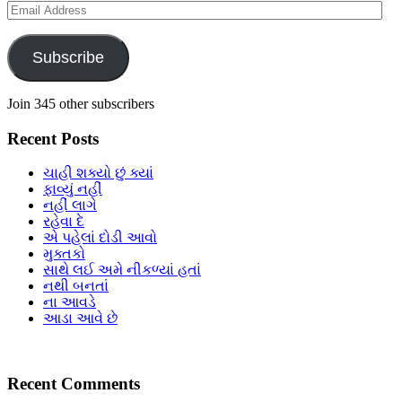
Email
Address
Subscribe
Join 345 other subscribers
Recent Posts
ચાહી શક્યો છું ક્યાં
ફાવ્યું નહીં
નહીં લાગે
રહેવા દે
એ પહેલાં દોડી આવો
મુક્તકો
સાથે લઈ અમે નીકળ્યાં હતાં
નથી બનતાં
ના આવડે
આડા આવે છે
Recent Comments