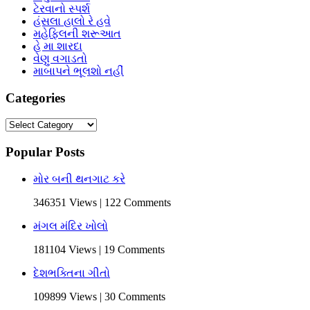
ટેરવાનો સ્પર્શ
હંસલા હાલો રે હવે
મહેફિલની શરૂઆત
હે મા શારદા
વેણુ વગાડતો
માબાપને ભૂલશો નહીં
Categories
Categories
Popular Posts
મોર બની થનગાટ કરે
346351 Views | 122 Comments
મંગલ મંદિર ખોલો
181104 Views | 19 Comments
દેશભક્તિના ગીતો
109899 Views | 30 Comments