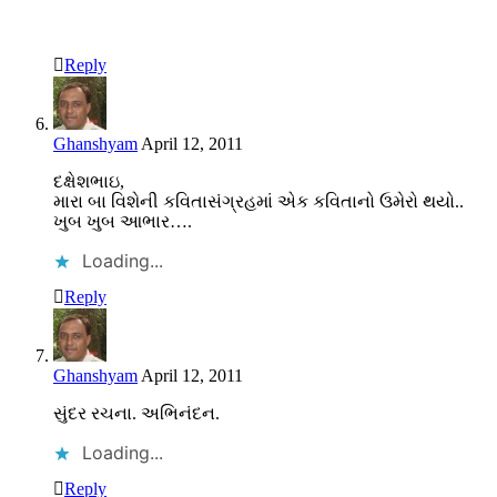
Reply
Ghanshyam
April 12, 2011
દક્ષેશભાઇ,
મારા બા વિશેની કવિતાસંગ્રહમાં એક કવિતાનો ઉમેરો થયો..
ખુબ ખુબ આભાર….
Loading...
Reply
Ghanshyam
April 12, 2011
સુંદર રચના. અભિનંદન.
Loading...
Reply