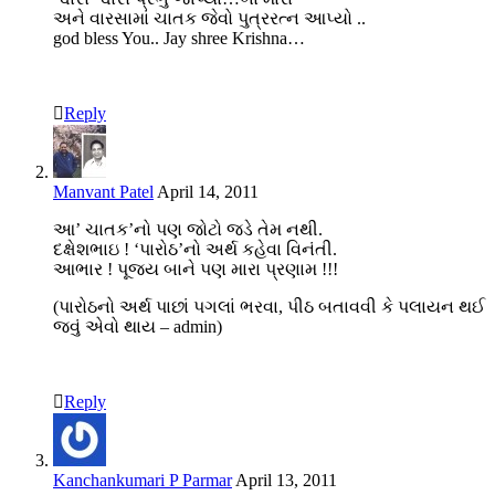
અને વારસામાં ચાતક જેવો પુત્રરત્ન આપ્યો ..
god bless You.. Jay shree Krishna…
Reply
Manvant Patel
April 14, 2011
આ’ ચાતક’નો પણ જોટો જડે તેમ નથી.
દક્ષેશભાઇ ! ‘પારોઠ’નો અર્થ કહેવા વિનંતી.
આભાર ! પૂજ્ય બાને પણ મારા પ્રણામ !!!
(પારોઠનો અર્થ પાછાં પગલાં ભરવા, પીઠ બતાવવી કે પલાયન થઈ
જવું એવો થાય – admin)
Reply
Kanchankumari P Parmar
April 13, 2011