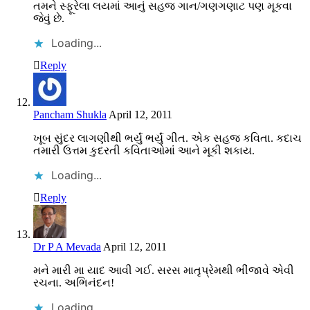
તમને સ્ફૂરેલા લયમાં આનું સહજ ગાન/ગણગણાટ પણ મૂકવા
જેવું છે.
Loading...
Reply
Pancham Shukla
April 12, 2011
ખૂબ સુંદર લાગણીથી ભર્યું ભર્યું ગીત. એક સહજ કવિતા. કદાચ
તમારી ઉત્તમ કુદરતી કવિતાઓમાં આને મૂકી શકાય.
Loading...
Reply
Dr P A Mevada
April 12, 2011
મને મારી મા યાદ આવી ગઈ. સરસ માતૃપ્રેમથી ભીંજાવે એવી
રચના. અભિનંદન!
Loading...