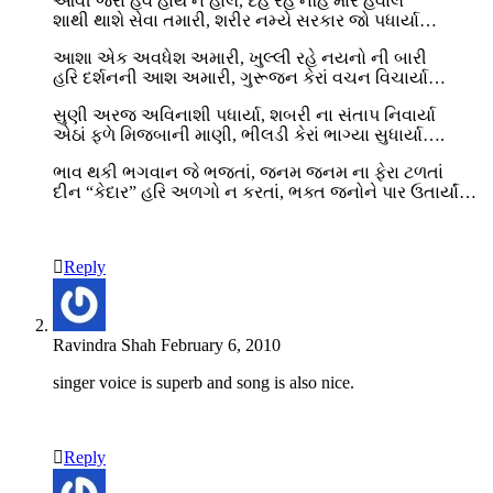
આવી જરા હવે હાથ ન હાલે, દેહ રહે નહિં મારે હવાલે
શાથી થાશે સેવા તમારી, શરીર નમ્યે સરકાર જો પધાર્યા…
આશા એક અવધેશ અમારી, ખુલ્લી રહે નયનો ની બારી
હરિ દર્શનની આશ અમારી, ગુરૂજન કેરાં વચન વિચાર્યા…
સુણી અરજ અવિનાશી પધાર્યા, શબરી ના સંતાપ નિવાર્યા
એઠાં ફળે મિજબાની માણી, ભીલડી કેરાં ભાગ્યા સુધાર્યા….
ભાવ થકી ભગવાન જે ભજતાં, જનમ જનમ ના ફેરા ટળતાં
દીન “કેદાર” હરિ અળગો ન કરતાં, ભક્ત જનોને પાર ઉતાર્યાં…
Reply
Ravindra Shah
February 6, 2010
singer voice is superb and song is also nice.
Reply