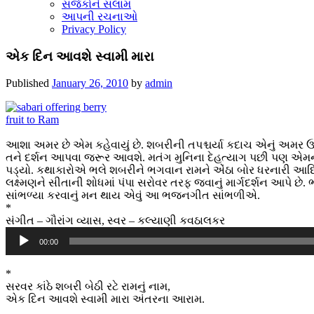
સર્જકોને સલામ
આપની રચનાઓ
Privacy Policy
એક દિન આવશે સ્વામી મારા
Published
January 26, 2010
by
admin
આશા અમર છે એમ કહેવાયું છે. શબરીની તપશ્ચર્યા કદાચ એનું અમર ઉદ
તને દર્શન આપવા જરૂર આવશે. મતંગ મુનિના દેહત્યાગ પછી પણ એમન
પડ્યો. કથાકારોએ ભલે શબરીને ભગવાન રામને એંઠા બોર ધરનારી આદિવા
લક્ષ્મણને સીતાની શોધમાં પંપા સરોવર તરફ જવાનું માર્ગદર્શન આપે 
સાંભળ્યા કરવાનું મન થાય એવું આ ભજનગીત સાંભળીએ.
*
સંગીત – ગૌરાંગ વ્યાસ, સ્વર – કલ્યાણી કવઠાલકર
Audio
00:00
Player
*
સરવર કાંઠે શબરી બેઠી રટે રામનું નામ,
એક દિન આવશે સ્વામી મારા અંતરના આરામ.