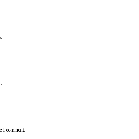
*
me I comment.