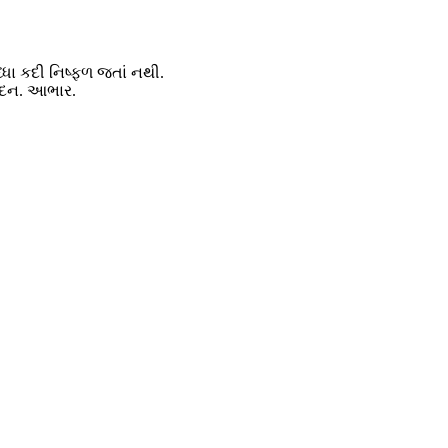
ધ્ધા કદી નિષ્ફળ જતાં નથી.
ંદન. આભાર.