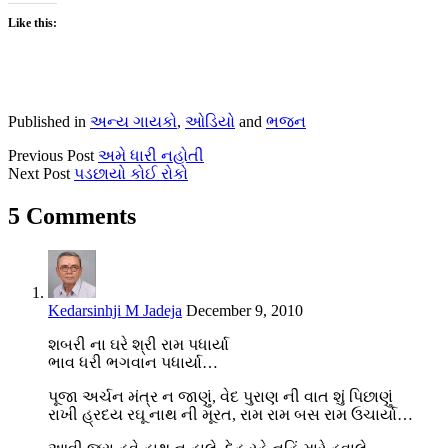
Like this:
Published in
અન્ય ગાયકો
,
ઓડિયો
and
ભજન
Previous Post
અમે ધારી નહોતી
Next Post
પડછાયો કોઈ રોકો
5 Comments
Kedarsinhji M Jadeja
December 9, 2010
શબરી ના ઘરે શ્રી રામ પધાર્યા
ભાવ ધરી ભગવાન પધાર્યા…
પૂજા અર્ચન મંત્ર ન જાણું, વેદ પુરાણ ની વાત શું પિછાણું
રાખી હ્રદય રઘૂ નાથ ની મૂરત, રામ રામ બસ રામ ઉચાર્યા…