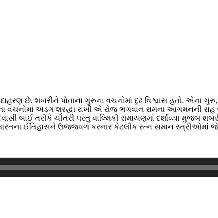
ાહરણ છે. શબરીને પોતાના ગુરુના વચનોમાં દૃઢ વિશ્વાસ હતો. એના ગુ
ા વચનોમાં અડગ શ્રદ્ધા રાખી એ રોજ ભગવાન રામના આગમનની રાહ જો
સી બાઈ તરીકે ચીતરી પરંતુ વાલ્મિકી રામાયણમાં દર્શાવ્યા મુજબ શબર
છે. ભારતના ઈતિહાસને ઉજ્જવળ કરનાર કેટલીક રત્ન સમાન સ્ત્રીઓમાં જે