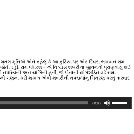
રુ, મતંગ મુનિએ એને કહેલું કે આ કુટિયા પર એક દિવસ ભગવાન રામ
તી રહી. રામ પધારશે – એ વિશ્વાસ શબરીના જીવનનો પ્રાણવાયુ થઈ
ી તપસ્વિની અને યોગિની હતી, જે પોતાની યોગશક્તિ વડે રામ-
ની ગણના કરી શકાય એવી શબરીની તપશ્ચર્યાનું ચિત્રણ કરતું વારંવાર
Use
00:00
Up/Down
Arrow
keys
to
increase
or