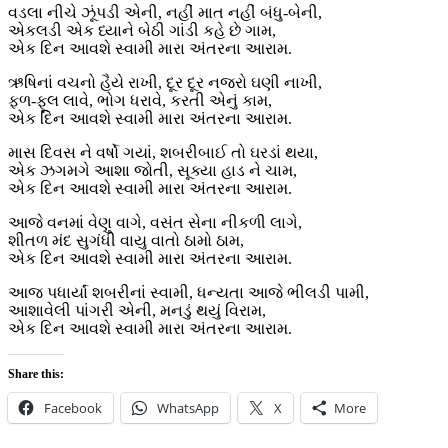
વડલા નીચે ઝૂંપડી એની, નહીં માત નહીં બંધુ-બેની,
એકલડી એક ધ્યાને બેઠી ગાંડી કહે છે ગામ,
એક દિન આવશે સ્વામી મારા અંતરના આરામ.
ઋષિનાં વચનો હૈયે રાખી, દૂર દૂર નજરો ઘણી નાખી,
ફળ-ફૂલ લાવે, ભોગ ધરાવે, કરતી એનું કામ,
એક દિન આવશે સ્વામી મારા અંતરના આરામ.
માસ દિવસ ને વર્ષો ગયાં, શબરીબાઈ તો ઘરડાં થયા,
એક ઝગમગે આશા જોતી, સૂક્યા હાડ ને ચામ,
એક દિન આવશે સ્વામી મારા અંતરના આરામ.
આજે વનમાં વેણુ વાગે, વસંત સેના નીકળી લાગે,
શીતળ મંદ સુગંધી વાયુ વાતો ઠામો ઠામ,
એક દિન આવશે સ્વામી મારા અંતરના આરામ.
આજ પધાર્યાં શબરીનાં સ્વામી, ધન્યતા આજે ભીલડી પામી,
આશાવેલી પાંગરી એની, મનડું થયું વિરામ,
એક દિન આવશે સ્વામી મારા અંતરના આરામ.
Share this:
Facebook
WhatsApp
X
More