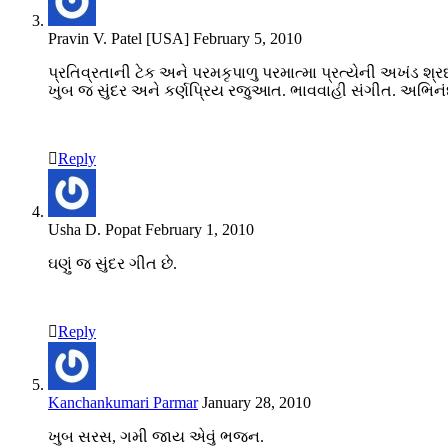
Pravin V. Patel [USA]
February 5, 2010
પ્રતિવ્રતાની ટેક અને પરમકૃપાળુ પરમાત્મા પ્રત્યેની અખંડ શ્ર
ખુબ જ સુંદર અને કર્ણપ્રિય રજુઆત. ભાવવાહી સંગીત. અભિન
Reply
Usha D. Popat
February 1, 2010
ઘણું જ સુંદર ગીત છે.
Reply
Kanchankumari Parmar
January 28, 2010
ખુબ સરસ, ગમી જાય એવું ભજન.