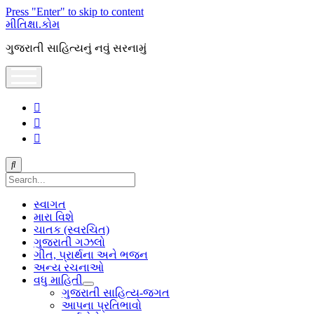
Press "Enter" to skip to content
મીતિક્ષા.કોમ
ગુજરાતી સાહિત્યનું નવું સરનામું
open
menu
facebook
youtube
hello@mitixa.com
Search
સ્વાગત
મારા વિશે
ચાતક (સ્વરચિત)
ગુજરાતી ગઝલો
ગીત, પ્રાર્થના અને ભજન
અન્ય રચનાઓ
વધુ માહિતી
open
ગુજરાતી સાહિત્ય-જગત
dropdown
આપના પ્રતિભાવો
menu