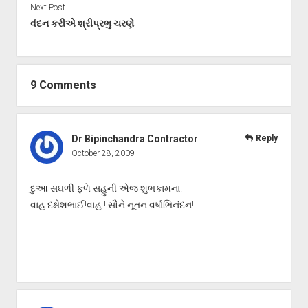
Next Post
વંદન કરીએ શ્રીપ્રભુ ચરણે
9 Comments
Dr Bipinchandra Contractor
Reply
October 28, 2009
દુઆ સઘળી ફળે સહુની એજ શુભકામના!
વાહ દક્ષેશભાઈ!વાહ ! સૌને નૂતન વર્ષાભિનંદન!