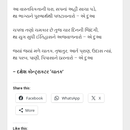
આ વાસ્તવિકતાની ધરા, સપનાં અહીં સાચા પડે,
થા ભાગ્યને પુરુષાર્થથી પલટાવનારો – એ દુઆ
ચપલા તણો ચમકાર છે તુજ ચાર દિનની જિંદગી,
થા યુગ સુધી ઈતિહાસને અજવાળનારો – એ દુઆ
જ્યાં જ્યાં મળે ચાતક, તૃષાતુર, આર્ત પ્રાણ, ઉદાસ ત્યાં,
થા પરબ, પાણી, પિપાસાને ઠારનારો – એ દુઆ
– દક્ષેશ કોન્ટ્રાકટર ‘ચાતક’
Share this:
Facebook
WhatsApp
X
More
Like this: