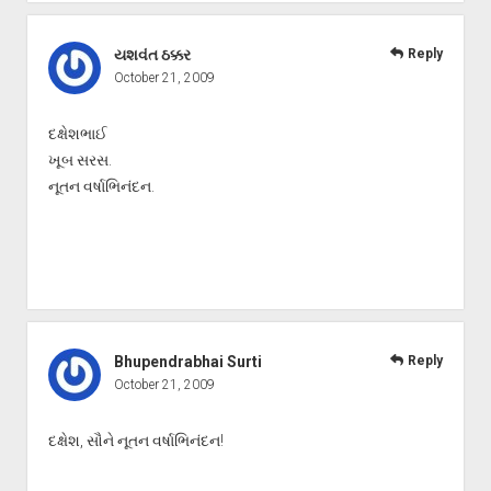
યશવંત ઠક્કર
Reply
October 21, 2009
દક્ષેશભાઈ
ખૂબ સરસ.
નૂતન વર્ષાભિનંદન.
Bhupendrabhai Surti
Reply
October 21, 2009
દક્ષેશ, સૌને નૂતન વર્ષાભિનંદન!