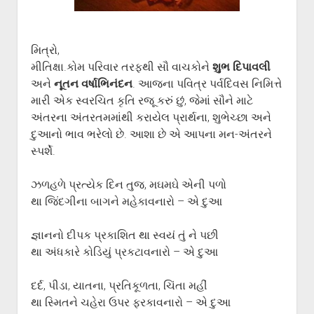
ગુજરાતી સાહિત્ય-જગત
menu
આપના પ્રતિભાવો
સર્જકોને સલામ
મિત્રો,
મીતિક્ષા.કોમ પરિવાર તરફથી સૌ વાચકોને
શુભ દિપાવલી
આપની રચનાઓ
અને
નૂતન વર્ષાભિનંદન
. આજના પવિત્ર પર્વદિવસ નિમિત્તે
Privacy Policy
મારી એક સ્વરચિત કૃતિ રજૂ કરું છું, જેમાં સૌને માટે
અંતરના અંતરતમમાંથી કરાયેલ પ્રાર્થના, શુભેચ્છા અને
દુઆનો ભાવ ભરેલો છે. આશા છે એ આપના મન-અંતરને
સ્પર્શે.
ઝળહળે પ્રત્યેક દિન તુજ, મઘમઘે એની પળો
થા જિંદગીના બાગને મહેકાવનારો – એ દુઆ
જ્ઞાનનો દીપક પ્રકાશિત થા સ્વયં તું ને પછી
થા અંધકારે કોડિયું પ્રકટાવનારો – એ દુઆ
દર્દ, પીડા, યાતના, પ્રતિકૂળતા, ચિંતા મહીં
થા સ્મિતને ચહેરા ઉપર ફરકાવનારો – એ દુઆ