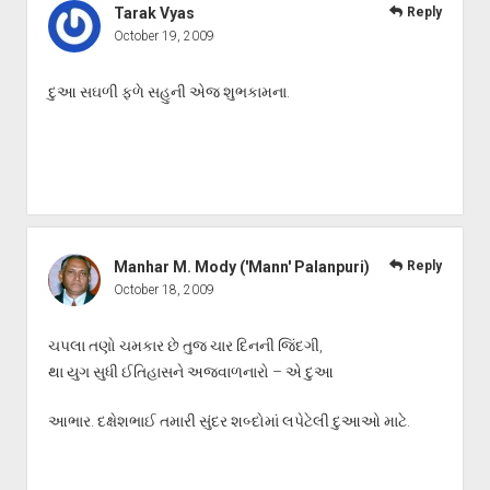
Tarak Vyas
Reply
October 19, 2009
દુઆ સઘળી ફળે સહુની એજ શુભકામના.
Manhar M. Mody ('Mann' Palanpuri)
Reply
October 18, 2009
ચપલા તણો ચમકાર છે તુજ ચાર દિનની જિંદગી,
થા યુગ સુધી ઈતિહાસને અજવાળનારો – એ દુઆ
આભાર. દક્ષેશભાઈ તમારી સુંદર શબ્દોમાં લપેટેલી દુઆઓ માટે.