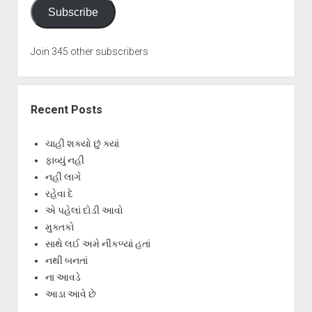
Subscribe
Join 345 other subscribers
Recent Posts
ચાહી શક્યો છું ક્યાં
ફાવ્યું નહીં
નહીં લાગે
રહેવા દે
એ પહેલાં દોડી આવો
મુક્તકો
સાથે લઈ અમે નીકળ્યાં હતાં
નથી બનતાં
ના આવડે
આડા આવે છે