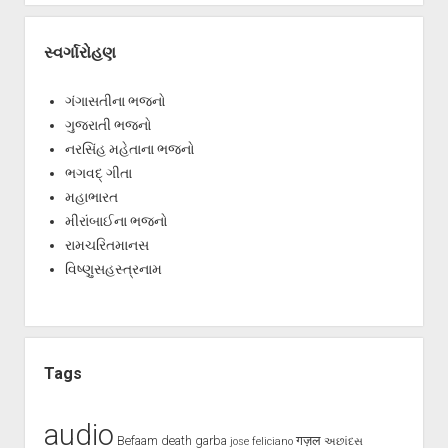
સ્વર્ગારોહણ
ગંગાસતીના ભજનો
ગુજરાતી ભજનો
નરસિંહ મહેતાના ભજનો
ભગવદ્ ગીતા
મહાભારત
મીરાંબાઈના ભજનો
રામચરિતમાનસ
વિષ્ણુસહસ્ત્રનામ
Tags
audio
Befaam
death
garba
गज़ल
jose feliciano
અછાંદસ