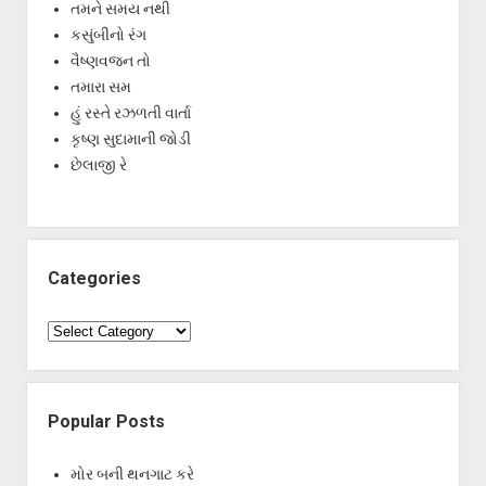
તમને સમય નથી
કસુંબીનો રંગ
વૈષ્ણવજન તો
તમારા સમ
હું રસ્તે રઝળતી વાર્તા
કૃષ્ણ સુદામાની જોડી
છેલાજી રે
Categories
Categories
Popular Posts
મોર બની થનગાટ કરે