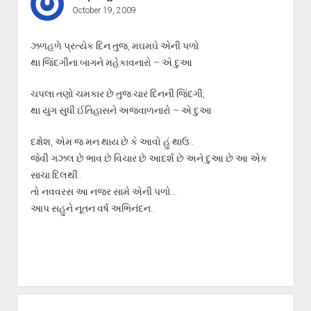
October 19, 2009
ઝળહળે પ્રત્યેક દિન તુજ, મઘમઘે એની પળો
થા જિંદગીના બાગને મહેકાવનારો – એ દુઆ
ચપલા તણો ચમકાર છે તુજ ચાર દિનની જિંદગી,
થા યુગ સુધી ઈતિહાસને અજવાળનારો – એ દુઆ
દક્ષેશ, એમ જ મન થાય છે કે આવો હું થાઉ..
જેવી ગઝલ છે ભાવ છે વિચાર છે આદર્શ છે અને દુઆ છે આ એક
સાચા દિલથી..
તો નવવરસ આ નજર સામે એની પળો…
આપ સહુને નૂતન વર્ષ અભિનંદન..