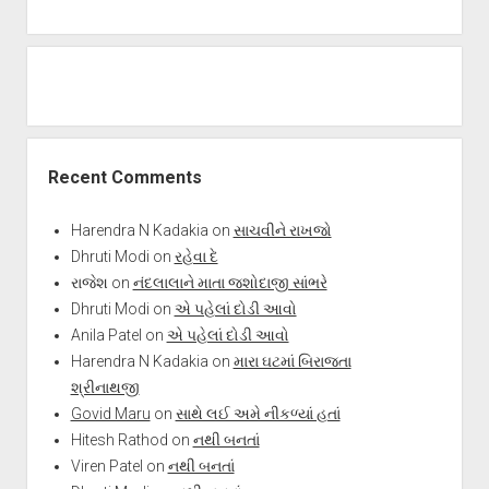
Recent Comments
Harendra N Kadakia
on
સાચવીને રાખજો
Dhruti Modi
on
રહેવા દે
રાજેશ
on
નંદલાલાને માતા જશોદાજી સાંભરે
Dhruti Modi
on
એ પહેલાં દોડી આવો
Anila Patel
on
એ પહેલાં દોડી આવો
Harendra N Kadakia
on
મારા ઘટમાં બિરાજતા
શ્રીનાથજી
Govid Maru
on
સાથે લઈ અમે નીકળ્યાં હતાં
Hitesh Rathod
on
નથી બનતાં
Viren Patel
on
નથી બનતાં