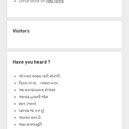
Dhruti Modi
on
નથી બનતાં
Visitors
Have you heard ?
એકવાર શ્યામ તારી મોરલી
પ્રિય પપ્પા … તમારા વગર
આ મનપાંચમના મેળામાં
આવ્યાં હવાની જેમ
શાંત ઝરુખે
ચાલ્યા જ કરું છું
અમ્મર રાખડી
જય મંગલમૂર્તિ