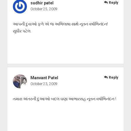
sudhir patel
Reply
October 25, 2009
આપની દુવાઓ ફળે એ જ અભિલાષા સાથે નૂતન વર્ષાભિનંદન!
સુધીર પટેલ.
Manvant Patel
Reply
October 23, 2009
તમારા અંતરની દુઆઓ બદલ ઘણા આભારસહ નૂતન વર્ષાભિનંદન !