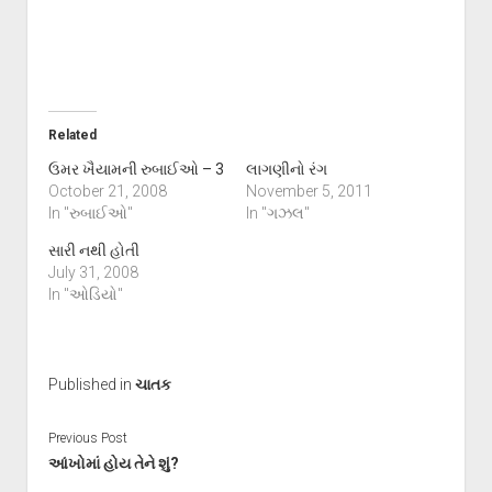
Related
ઉમર ખૈયામની રુબાઈઓ – 3
લાગણીનો રંગ
October 21, 2008
November 5, 2011
In "રુબાઈઓ"
In "ગઝલ"
સારી નથી હોતી
July 31, 2008
In "ઓડિયો"
Published in
ચાતક
Previous Post
આંખોમાં હોય તેને શું?