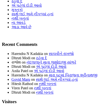
રહેવા દે
એ પહેલાં દોડી આવો
મુક્તકો
સાથે લઈ અમે નીકળ્યાં હતાં
નથી બનતાં
ના આવડે
આડા આવે છે
Recent Comments
Harendra N Kadakia
on
સાચવીને રાખજો
Dhruti Modi
on
રહેવા દે
રાજેશ
on
નંદલાલાને માતા જશોદાજી સાંભરે
Dhruti Modi
on
એ પહેલાં દોડી આવો
Anila Patel
on
એ પહેલાં દોડી આવો
Harendra N Kadakia
on
મારા ઘટમાં બિરાજતા શ્રીનાથજી
Govid Maru
on
સાથે લઈ અમે નીકળ્યાં હતાં
Hitesh Rathod
on
નથી બનતાં
Viren Patel
on
નથી બનતાં
Dhruti Modi
on
નથી બનતાં
Visitors