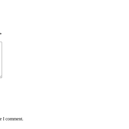
*
me I comment.