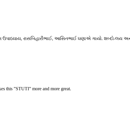
ોત્તમ ઉપાધ્યાય, રાસબિહારીભાઈ, આસિતભાઈ ઘણાએ ગાયો. શબ્દો-લય અ
kes this ”STUTI” more and more great.