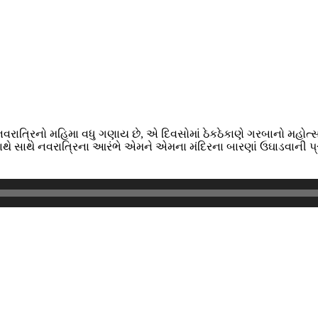
રાત્રિનો મહિમા વધુ ગણાય છે, એ દિવસોમાં ઠેકઠેકાણે ગરબાનો મહોત્સવ 
ે સાથે નવરાત્રિના આરંભે એમને એમના મંદિરના બારણાં ઉઘાડવાની પ્ર