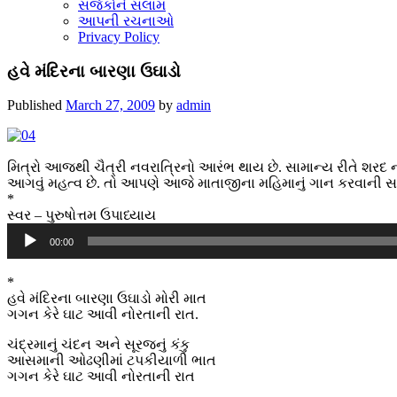
સર્જકોને સલામ
આપની રચનાઓ
Privacy Policy
હવે મંદિરના બારણા ઉઘાડો
Published
March 27, 2009
by
admin
મિત્રો આજથી ચૈત્રી નવરાત્રિનો આરંભ થાય છે. સામાન્ય રીતે શરદ નવ
આગવું મહત્વ છે. તો આપણે આજે માતાજીના મહિમાનું ગાન કરવાની સાથ
*
સ્વર – પુરુષોત્તમ ઉપાધ્યાય
Audio
00:00
Player
*
હવે મંદિરના બારણા ઉઘાડો મોરી માત
ગગન કેરે ઘાટ આવી નોરતાની રાત.
ચંદ્રમાનું ચંદન અને સૂરજનું કંકુ
આસમાની ઓઢણીમાં ટપકીયાળી ભાત
ગગન કેરે ઘાટ આવી નોરતાની રાત