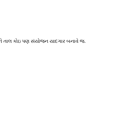
ને તાલ કોઇ પણ સંયોજન યાદગાર બનાવે જ.