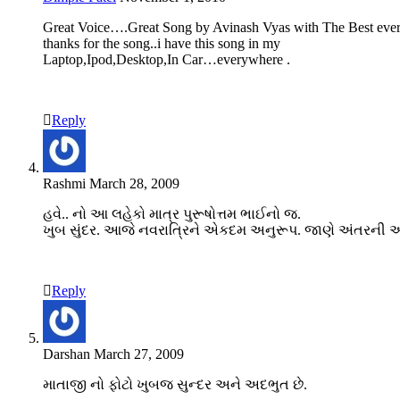
Great Voice….Great Song by Avinash Vyas with The Best ever 
thanks for the song..i have this song in my
Laptop,Ipod,Desktop,In Car…everywhere .
Reply
Rashmi
March 28, 2009
હવે.. નો આ લહેકો માત્ર પુરૂષોત્તમ ભાઈનો જ.
ખુબ સુંદર. આજે નવરાત્રિને એકદમ અનુરૂપ. જાણે અંતરની અંદરથ
Reply
Darshan
March 27, 2009
માતાજી નો ફોટો ખુબજ સુન્દર અને અદભુત છે.