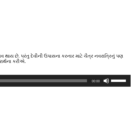
થાય છે. પરંતુ દેવીની ઉપાસના કરનાર માટે ચૈત્ર નવરાત્રિનું પણ
ાર્થના કરીએ.
Use
00:00
Up/Down
Arrow
keys
to
increase
or
decrease
volume.