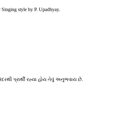
Singing style by P. Upadhyay.
ી પ્રાર્થી રહ્યા હોય તેવું અનુભવાય છે.