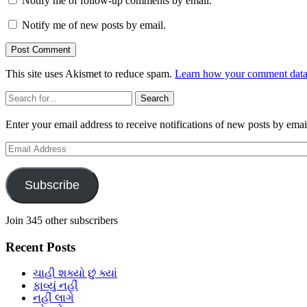
Notify me of follow-up comments by email.
Notify me of new posts by email.
This site uses Akismet to reduce spam.
Learn how your comment data 
Sidebar
Search
Enter your email address to receive notifications of new posts by emai
Email
Address
Subscribe
Join 345 other subscribers
Recent Posts
ચાહી શક્યો છું ક્યાં
ફાવ્યું નહીં
નહીં લાગે