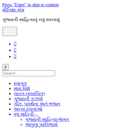
Press "Enter" to skip to content
મીતિક્ષા.કોમ
ગુજરાતી સાહિત્યનું નવું સરનામું
open
menu
facebook
youtube
hello@mitixa.com
Search
સ્વાગત
મારા વિશે
ચાતક (સ્વરચિત)
ગુજરાતી ગઝલો
ગીત, પ્રાર્થના અને ભજન
અન્ય રચનાઓ
વધુ માહિતી
open
ગુજરાતી સાહિત્ય-જગત
dropdown
આપના પ્રતિભાવો
menu