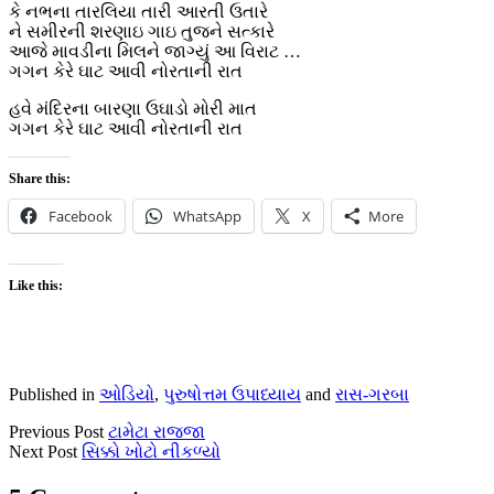
કે નભના તારલિયા તારી આરતી ઉતારે
ને સમીરની શરણાઇ ગાઇ તુજને સત્કારે
આજે માવડીના મિલને જાગ્યું આ વિરાટ …
ગગન કેરે ઘાટ આવી નોરતાની રાત
હવે મંદિરના બારણા ઉઘાડો મોરી માત
ગગન કેરે ઘાટ આવી નોરતાની રાત
Share this:
Facebook
WhatsApp
X
More
Like this:
Published in
ઓડિયો
,
પુરુષોત્તમ ઉપાધ્યાય
and
રાસ-ગરબા
Previous Post
ટામેટા રાજ્જા
Next Post
સિક્કો ખોટો નીકળ્યો