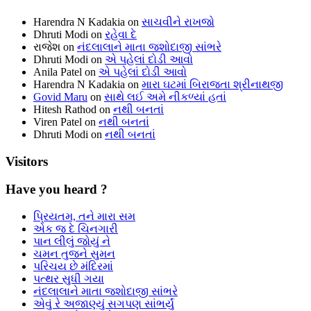
Harendra N Kadakia
on
સાચવીને રાખજો
Dhruti Modi
on
રહેવા દે
રાજેશ
on
નંદલાલાને માતા જશોદાજી સાંભરે
Dhruti Modi
on
એ પહેલાં દોડી આવો
Anila Patel
on
એ પહેલાં દોડી આવો
Harendra N Kadakia
on
મારા ઘટમાં બિરાજતા શ્રીનાથજી
Govid Maru
on
સાથે લઈ અમે નીકળ્યાં હતાં
Hitesh Rathod
on
નથી બનતાં
Viren Patel
on
નથી બનતાં
Dhruti Modi
on
નથી બનતાં
Visitors
Have you heard ?
પ્રિયતમ, તને મારા સમ
એક જ દે ચિનગારી
પાન લીલું જોયું ને
ચમન તુજને સુમન
પરિચય છે મંદિરમાં
પત્થર સુધી ગયા
નંદલાલાને માતા જશોદાજી સાંભરે
એવું રે અજાણ્યું સગપણ સાંભર્યું