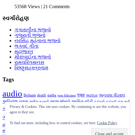
53568 Views | 21 Comments
સ્વર્ગારોહણ
ગંગાસતીના ભજનો
ગુજરાતી ભજનો
નરસિંહ મહેતાના ભજનો
ભગવદ્ ગીતા
મહાભારત
મીરાંબાઈના ભજનો
રામચરિતમાનસ
વિષ્ણુસહસ્ત્રનામ
Tags
audio
Befaam
death
garba
गज़ल
અનુરાધા પૌંડવાલ
jose feliciano
અછાંદસ
અવિનાશ વ્યાસ
આશા ભોંસલે
આસિમ રાંદેરી
આદિલ મન્સૂરી
કંકોતરી
કંકોત્રી
ગંગા સતી
ગઝલ
ગીત
Privacy & Cookies: This site uses cookies. By continuing to use this website, you
ગુજરાતી
ગુજરાતી ગઝલ
ગઝલ
ગની દહીંવાલા
ગુજરાતી
agree to their use.
ચાતક
ગઝલ
ચાતક
જગદીશ જોષી
દક્ષેશ
નરસિંહ
ઝવેરચંદ મેઘાણી
To find out more, including how to control cookies, see here:
Cookie Policy
મનહર ઉધાસ
મહેતા
પ્રાર્થના
પુરુષોત્તમ ઉપાધ્યાય
ભજન
પ્રતિકાવ્ય
બેફામ
મુક્તક
શૂન્ય
મારા તરફથી
મુકેશ
મૃત્યુ
યોગેશ્વરજી
રાજેન્દ્ર શુકલ
રાવજી પટેલ