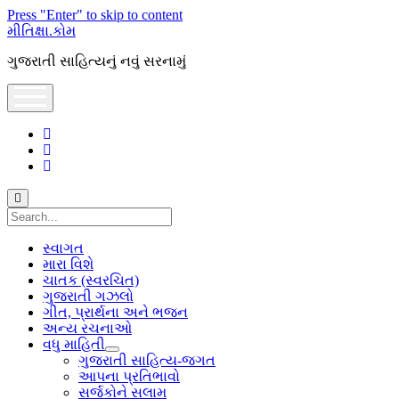
Press "Enter" to skip to content
મીતિક્ષા.કોમ
ગુજરાતી સાહિત્યનું નવું સરનામું
open
menu
facebook
youtube
hello@mitixa.com
Search
સ્વાગત
મારા વિશે
ચાતક (સ્વરચિત)
ગુજરાતી ગઝલો
ગીત, પ્રાર્થના અને ભજન
અન્ય રચનાઓ
વધુ માહિતી
open
ગુજરાતી સાહિત્ય-જગત
dropdown
આપના પ્રતિભાવો
menu
સર્જકોને સલામ