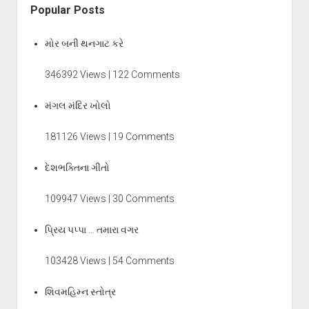
Popular Posts
મોર બની થનગાટ કરે
346392 Views | 122 Comments
મંગલ મંદિર ખોલો
181126 Views | 19 Comments
દેશભક્તિના ગીતો
109947 Views | 30 Comments
પ્રિય પપ્પા … તમારા વગર
103428 Views | 54 Comments
શિવમહિમ્ન સ્તોત્ર