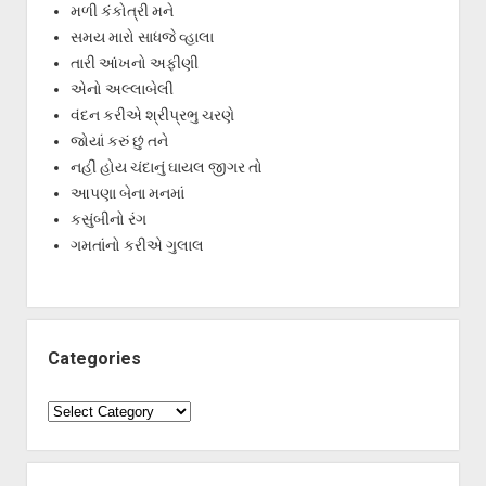
મળી કંકોત્રી મને
સમય મારો સાધજે વ્હાલા
તારી આંખનો અફીણી
એનો અલ્લાબેલી
વંદન કરીએ શ્રીપ્રભુ ચરણે
જોયાં કરું છું તને
નહીં હોય ચંદાનું ઘાયલ જીગર તો
આપણા બેના મનમાં
કસુંબીનો રંગ
ગમતાંનો કરીએ ગુલાલ
Categories
Categories