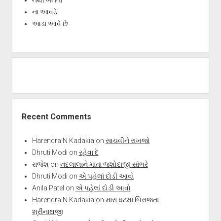
ના આવડે
આડા આવે છે
Recent Comments
Harendra N Kadakia
on
સાચવીને રાખજો
Dhruti Modi
on
રહેવા દે
રાજેશ
on
નંદલાલાને માતા જશોદાજી સાંભરે
Dhruti Modi
on
એ પહેલાં દોડી આવો
Anila Patel
on
એ પહેલાં દોડી આવો
Harendra N Kadakia
on
મારા ઘટમાં બિરાજતા
શ્રીનાથજી