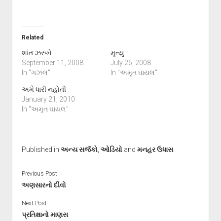
Related
શાંત ઝરુખે
મૃત્યુ
September 11, 2008
July 26, 2008
In "ગઝલ"
In "અમૃત ઘાયલ"
અમે ધારી નહોતી
January 21, 2010
In "અમૃત ઘાયલ"
Published in
અન્ય સર્જકો
,
ઓડિયો
and
મનહર ઉધાસ
Previous Post
અણસારનો દીવો
Next Post
પ્રતિક્ષાનો માણસ