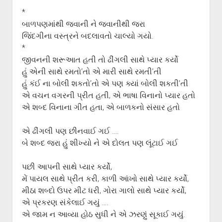
*
બાળપણમાંથી જવાની ને જવાનીથી જરા
જિંદગીના વસ્ત્રને બદલાવતો ચાલ્યો ગયો.
*
જીવનની શરૂઆત હતી તો ઢીંગલી સાથે પ્યાર કર્યો
હું એની સાથે રમતો’તો એ મારી સાથે રમતી’તી
હું કંઈ ના બોલી શકતો’તો એ પણ ક્યાં બોલી શકતી’તી
એ વચન વગરની પ્રીત હતી, એ ભાષા વિનાનો પ્યાર હતો
એ શબ્દ વિનાના ગીત હતા, એ બાળકનો સંસાર હતો
એ ઢીંગલી પણ છીનવાઈ ગઈ ….
બે શબ્દ જરા હું શીખ્યો ને એ દોલત પણ લૂંટાઈ ગઈ
પછી આપની સાથે પ્યાર કર્યો,
મેં પાયલ સાથે પ્રીત કરી, કાળી આંખો સાથે પ્યાર કર્યો,
મીઠા શબ્દો ઉપર મીટ ધરી, ગોરા ગાલો સાથે પ્યાર કર્યો,
એ પ્રકરણ સંકેલાઈ ગયું ….
એ જામ ન આવ્યા હોઠ સુધી ને એ ઝરણું સૂકાઈ ગયું.