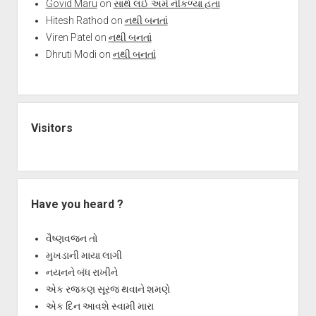
Govid Maru
on
સાથે લઈ અમે નીકળ્યાં હતાં
Hitesh Rathod
on
નથી બનતાં
Viren Patel
on
નથી બનતાં
Dhruti Modi
on
નથી બનતાં
Visitors
Have you heard ?
વૈષ્ણવજન તો
મુખડાની માયા લાગી
નયનને બંધ રાખીને
એક રજકણ સૂરજ થવાને શમણે
એક દિન આવશે સ્વામી મારા