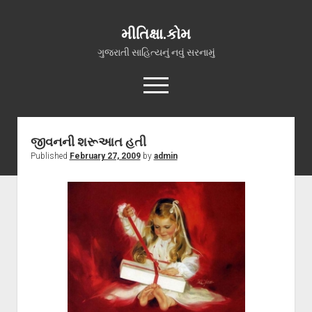
મીતિક્ષા.કોમ
ગુજરાતી સાહિત્યનું નવું સરનામું
open
menu
facebook
youtube
hello@mitixa.com
જીવનની શરૂઆત હતી
Published
February 27, 2009
by
admin
સ્વાગત
મારા વિશે
ચાતક (સ્વરચિત)
ગુજરાતી ગઝલો
ગીત, પ્રાર્થના અને ભજન
અન્ય રચનાઓ
open
વધુ માહિતી
dropdown