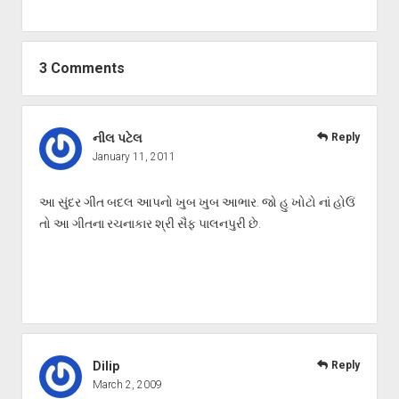
3 Comments
નીલ પટેલ
Reply
January 11, 2011
આ સુંદર ગીત બદલ આપનો ખુબ ખુબ આભાર. જો હુ ખોટો નાં હોઉં
તો આ ગીતના રચનાકાર શ્રી સૈફ પાલનપુરી છે.
Dilip
Reply
March 2, 2009