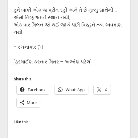
હવે બાકી એક જ પ્રીત રહી અને તે છે મૃત્યુ સાથેની ..
એમાં નિષ્ફળતાને સ્થાન નથી,
એક વાર મિલન જો થઈ જાયે પછી વિરહને ત્યાં અવકાશ
નથી.
– રચનાકાર (?)
[ફરમાઈશ કરનાર મિત્ર – અલ્કેશ પટેલ]
Share this:
Facebook
WhatsApp
X
More
Like this: