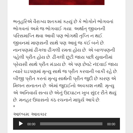
ગુજરાતી સાહિત્ય-જગત
menu
આપના પ્રતિભાવો
સર્જકોને સલામ
ભતૃહરિએ વૈરાગ્ય શતકમાં કહ્યું છે કે ભોગોને ભોગવતાં
ભોગવતાં અમે જ ભોગવાઈ ગયા. અર્થાત્ જીવનની
આપની રચનાઓ
પરિસમાપ્તિ થવા આવી પણ ભોગથી તૃપ્તિ ન થઈ.
Privacy Policy
જીવનમાં માણસની સાથે પણ આવું જ કંઈ બને છે.
નાનપણમાં ઢીંગલા-ઢીંગલી રમતા હોય છે. એ બાળપણની
પહેલી પ્રીત હોય છે. ઢીંગલી છૂટી જાય પછી યુવાનીમાં
પ્રેયસી સાથે પ્રીત મંડાય છે. એ પણ છેવટે નંદવાઈ જાય
ત્યારે ઘડપણમાં મૃત્યુ સાથે જ પ્રીત કરવાની બાકી રહે છે.
બીજી પ્રીત કરતાં મૃત્યુ સાથેની પ્રીત જુદી છે કારણ એ
મિલન સનાતન છે. એમાં જુદાઈનો અવકાશ નથી. મૃત્યુ
એ અનિવાર્ય સત્ય છે એનું ઉદઘાટન ખુબ સુંદર રીતે થયું
છે. મનહર ઉધાસનો કંઠ રચનાને માધુર્ય આપે છે.
*
આલ્બમ: આવકાર
Audio
00:00
00:00
Player