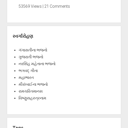
53569 Views | 21 Comments
સ્વર્ગારોહણ
ગંગાસતીના ભજનો
ગુજરાતી ભજનો
નરસિંહ મહેતાના ભજનો
ભગવદ્ ગીતા
મહાભારત
મીરાંબાઈના ભજનો
રામચરિતમાનસ
વિષ્ણુસહસ્ત્રનામ
Tags