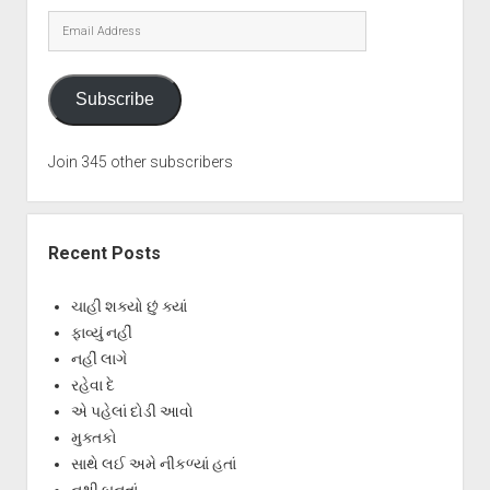
Email
Address
Subscribe
Join 345 other subscribers
Recent Posts
ચાહી શક્યો છું ક્યાં
ફાવ્યું નહીં
નહીં લાગે
રહેવા દે
એ પહેલાં દોડી આવો
મુક્તકો
સાથે લઈ અમે નીકળ્યાં હતાં
નથી બનતાં