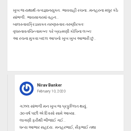
ખુબ જ યથાર્થ તત્વજ્ઞાનયુક્ત.. ભાવવાહી રચના…મનહરના મધુર કંઠે
સાંભળી.. ભાવસાગરમાં વહન…
બાલસ્તાવક્રિડાસક્ત તરુણસ્તાવ તરુણીરક્તઃ
વૃધસ્તાવતચિન્તામગ્નઃ પરે બ્રહ્મણી કોપિના લગ્નઃ
આ રચના મુકવા બદલ આપનો ખુબ ખુબ આભારી છું…
Nirav Banker
February 10, 2020
ગઝલ સાંભળી મન ખુબ જ પ્રફુલ્લિત થયું..
૩૦ વર્ષ પછી એ દિવસો સામે આવ્યા..
લાગણી ફરીથી ભીંજાઈ ગઈ…
ધન્ય આભાર સહદય.. મનહરભાઈ, સૈફભાઈ તથા