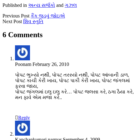
Published in
અન્ય સર્જકો
and
ગઝલ
Previous Post
કૈંક જડવું જોઇએ
Next Post
શિવ સ્તુતિ
6 Comments
Poonam
February 26, 2010
પોપટ ભુખ્યો નથી, પોપટ તરસ્યો નથી, પોપટ આંબાની ડાળ,
પોપટ કાચી કેરી ખાય, પોપટ પાકી કેરી ખાય, પોપટ જંગલમાં
ફરવા જાય,
પોપટ જંગલમાં ઇલુ ઇલુ કરે… પોપટ જલસા કરે, ઠગા ઠૈયા કરે,
મન ફાવે એમ મજા કરે..
Reply
Kanchankumari parmar
September 4, 2009