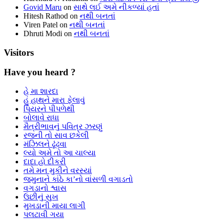
Govid Maru
on
સાથે લઈ અમે નીકળ્યાં હતાં
Hitesh Rathod
on
નથી બનતાં
Viren Patel
on
નથી બનતાં
Dhruti Modi
on
નથી બનતાં
Visitors
Have you heard ?
હે મા શારદા
હું હાથને મારા ફેલાવું
પિયરને પીપળેથી
બોલાવે રાધા
મૈત્રીભાવનું પવિત્ર ઝરણું
રજની તો સાવ છકેલી
મંઝિલને ઢૂંઢવા
લ્યો અમે તો આ ચાલ્યા
દાદા હો દીકરી
તમે મન મુકીને વરસ્યાં
જમુનાને કાંઠે કા’નો વાંસળી વગાડતો
વગડાનો શ્વાસ
ઉછીનું સુખ
મુખડાની માયા લાગી
પલટાવી ગયા