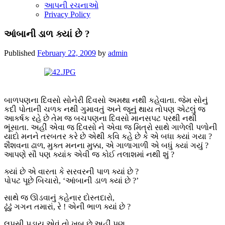
આપની રચનાઓ
Privacy Policy
આંબાની ડાળ ક્યાં છે ?
Published
February 22, 2009
by
admin
બાળપણના દિવસો સોનેરી દિવસો અમથા નથી કહેવાતા. જેમ સોનું
કદી પોતાની ચળક નથી ગુમાવતું અને જૂનું થાય તોપણ એટલું જ
આકર્ષક રહે છે તેમ જ બચપણના દિવસો માનસપટ પરથી નથી
ભૂંસાતા. અહીં એવા જ દિવસો ને એવા જ મિત્રો સાથે ગાળેલી પળોની
યાદો મનને તરબતર કરે છે એથી કવિ કહે છે કે એ બધા ક્યાં ગયા ?
શૈશવના ઢાળ, મુક્ત મનના મુક્કા, એ ગાળાગાળી એ બધું ક્યાં ગયું ?
આપણે સૌ પણ ક્યાંક એવી જ કોઈ તલાશમાં નથી શું ?
ક્યાં છે એ વારતા કે સરવરની પાળ ક્યાં છે ?
પોપટ પૂછે બિચારો, ‘આંબાની ડાળ ક્યાં છે ?’
સાથે જ ઊડવાનું કહેનાર દોસ્તદારો,
ઢૂંઢું ગગન તમારાં, રે ! એની ભાળ ક્યાં છે ?
લપસી પડાય એવું તો ખૂબ છે અહીં પણ