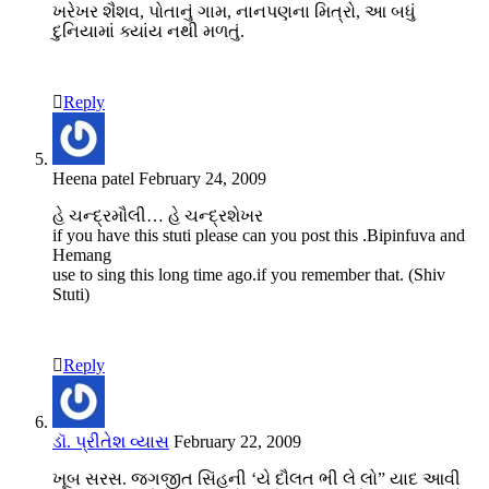
ખરેખર શૈશવ, પોતાનું ગામ, નાનપણના મિત્રો, આ બધું
દુનિયામાં ક્યાંય નથી મળતું.
Reply
Heena patel
February 24, 2009
હે ચન્દ્રમૌલી… હે ચન્દ્રશેખર
if you have this stuti please can you post this .Bipinfuva and
Hemang
use to sing this long time ago.if you remember that. (Shiv
Stuti)
Reply
ડૉ. પ્રીતેશ વ્યાસ
February 22, 2009
ખૂબ સરસ. જગજીત સિંહની ‘યે દૌલત ભી લે લો” યાદ આવી