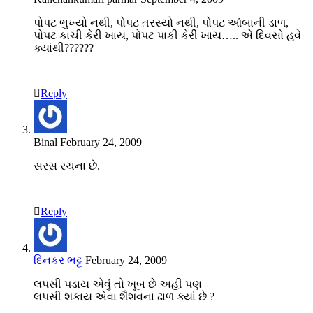
પોપટ ભુખ્યો નથી, પોપટ તરસ્યો નથી, પોપટ આંબાની ડાળ,
પોપટ કાચી કેરી ખાય, પોપટ પાકી કેરી ખાય….. એ દિવસો હવે
ક્યાંથી??????
Reply
Binal
February 24, 2009
સરસ રચના છે.
Reply
દિનકર ભટ્ટ
February 24, 2009
લપસી પડાય એવું તો ખૂબ છે અહીં પણ
લપસી શકાય એવા શૈશવના ઢાળ ક્યાં છે ?