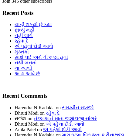
Join 345 other subscribers
Recent Posts
ચાહી શક્યો છું ક્યાં
ફાવ્યું નહીં
નહીં લાગે
રહેવા દે
એ પહેલાં દોડી આવો
મુક્તકો
સાથે લઈ અમે નીકળ્યાં હતાં
નથી બનતાં
ના આવડે
આડા આવે છે
Recent Comments
Harendra N Kadakia
on
સાચવીને રાખજો
Dhruti Modi
on
રહેવા દે
રાજેશ
on
નંદલાલાને માતા જશોદાજી સાંભરે
Dhruti Modi
on
એ પહેલાં દોડી આવો
Anila Patel
on
એ પહેલાં દોડી આવો
Harendra N Kadakia
on
મારા ઘટમાં બિરાજતા શ્રીનાથજી