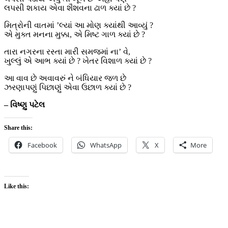
લપસી શકાય એવા શૈશવના ઢાળ ક્યાં છે ?
મિત્રોની વાતમાં ’લ્યાં આ મોણ ક્યાંથી આવ્યું ?
એ મુક્ત મનના મુક્કા, એ મિષ્ટ ગાળ ક્યાં છે ?
તારા નગરના રસ્તા મારી સમજમાં ના’ વે,
ખુલ્લું એ આભ ક્યાં છે ? ખેતર વિશાળ ક્યાં છે ?
આ વાવ છે અવાવરું ને બંધિયાર જળ છે
ઝરણાપણું પિછાણું એવા ઉછાળ ક્યાં છે ?
– વિષ્ણુ પટેલ
Share this:
Facebook
WhatsApp
X
More
Like this: