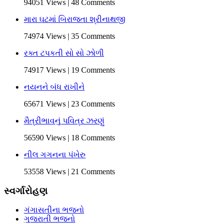
94051 Views | 48 Comments
મારા ઘટમાં બિરાજતા શ્રીનાથજી
74974 Views | 35 Comments
રક્ત ટપકતી સો સો ઝોળી
74917 Views | 19 Comments
નયનને બંધ રાખીને
65671 Views | 23 Comments
મૈત્રીભાવનું પવિત્ર ઝરણું
56590 Views | 18 Comments
નીલ ગગનના પંખેરુ
53558 Views | 21 Comments
સ્વર્ગારોહણ
ગંગાસતીના ભજનો
ગુજરાતી ભજનો