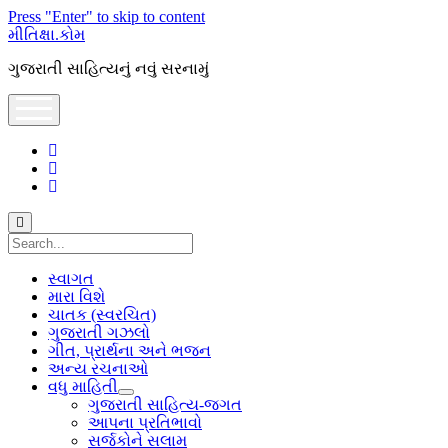
Press "Enter" to skip to content
મીતિક્ષા.કોમ
ગુજરાતી સાહિત્યનું નવું સરનામું
open
menu
facebook
youtube
hello@mitixa.com
Search
સ્વાગત
મારા વિશે
ચાતક (સ્વરચિત)
ગુજરાતી ગઝલો
ગીત, પ્રાર્થના અને ભજન
અન્ય રચનાઓ
વધુ માહિતી
open
ગુજરાતી સાહિત્ય-જગત
dropdown
આપના પ્રતિભાવો
menu
સર્જકોને સલામ