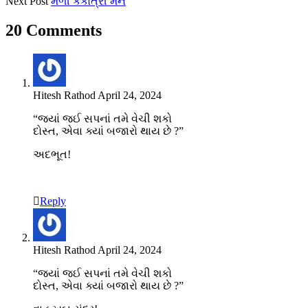
Next Post
મળી કંકોત્રી મને
20 Comments
Hitesh Rathod
April 24, 2024
“જ્યાં જઈ સપનાં તમે વેચી શકો
દોસ્ત, એવા ક્યાં બજારો થાય છે ?”
અદભૂત!
Reply
Hitesh Rathod
April 24, 2024
“જ્યાં જઈ સપનાં તમે વેચી શકો
દોસ્ત, એવા ક્યાં બજારો થાય છે ?”