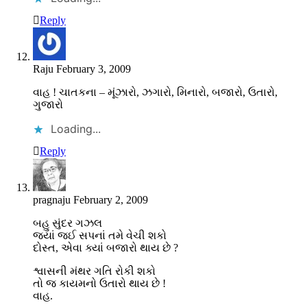
Reply
Raju
February 3, 2009
વાહ ! ચાતકના – મૂંઝારો, ઝગારો, મિનારો, બજારો, ઉતારો,
ગુજારો
Loading...
Reply
pragnaju
February 2, 2009
બહુ સુંદર ગઝલ
જ્યાં જઈ સપનાં તમે વેચી શકો
દોસ્ત, એવા ક્યાં બજારો થાય છે ?
શ્વાસની મંથર ગતિ રોકી શકો
તો જ કાયમનો ઉતારો થાય છે !
વાહ.