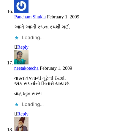
Pancham Shukla
February 1, 2009
આખે આખી રચના સ્પર્શી ગઈ.
Loading...
Reply
neetakotecha
February 1, 2009
વાસ્તવિકતાની તૂટેલી ઈંટથી
એક સપનાંનો મિનારો થાય છે.
વાહ ખૂબ સરસ …
Loading...
Reply