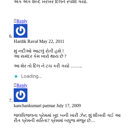
એક એક શબ્દ ખરેખર દિલને સ્પર્શી ગયો.
Reply
Hardik Raval
May 22, 2011
શું નદીઓ આટલું રોતી હશે !
આ સમંદર કેમ ખારો થાય છે ?
આ શેર તો દિલ ને ટચ કરી ગયો ……..
Loading...
Reply
kanchankumari parmar
July 17, 2009
જલધિજલના પ્રેમમાં ખુદ બની ખારી ઝેર; શું શીખવી ગઈ આ
રીત પ્રેમની સરિતા? પ્રેમમાં બધુજ મંજુર છે…