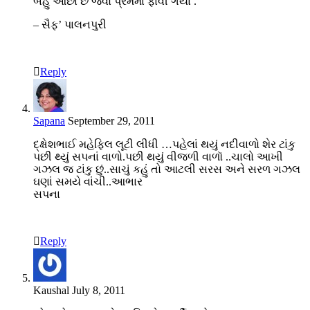
બહુ ઓછા છે જેવો પ્રેમમાં ફાવી ગયા .”
– સૈફ’ પાલનપુરી
Reply
Sapana
September 29, 2011
દ્ક્ષેશભાઈ મહેફિલ લૂટી લીધી …પહેલાં થયું નદીવાળો શેર ટાંકુ
પછી થ્યું સપનાં વાળો.પછી થયું વીજળી વાળૉ ..ચાલો આખી
ગઝલ જ ટાંકુ છું..સાચું કહું તો આટલી સરસ અને સરળ ગઝલ
ઘણાં સમયે વાંચી..આભાર
સપના
Reply
Kaushal
July 8, 2011