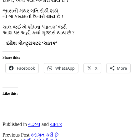
દોસ્ત, એવા ક્યાં બજારો થાય છે ?
શ્વાસની મંથર ગતિ રોકી શકો
તો જ કાયમનો ઉતારો થાય છે !
ચાલ જઈએ શોધવા ‘ચાતક’ જરી
આશ પર અહીં ક્યાં ગુજારો થાય છે ?
– દક્ષેશ કોન્ટ્રાકટર ‘ચાતક’
Share this:
Facebook
WhatsApp
X
More
Like this:
Published in
ગઝલ
and
ચાતક
Previous Post
કરામત કરી છે