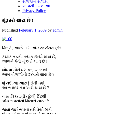
સર્જકોને સલામ
આપની રચનાઓ
Privacy Policy
મૂંઝારો થાય છે !
Published
February 1, 2009
by
admin
મિત્રો, આજે મારી એક સ્વરચિત કૃતિ.
ક્યાંક તડકો, ક્યાંક છાંયો થાય છે,
આભને કેવો મૂંઝારો થાય છે !
શોધવા કોને ધરા પર, આભથી
આમ વીજળીનો ઝગારો થાય છે ?
શું નદીઓ આટલું રોતી હશે !
આ સમંદર કેમ ખારો થાય છે ?
વાસ્તવિકતાની તૂટેલી ઈંટથી
એક સપનાંનો મિનારો થાય છે.
જ્યાં જઈ સપનાં તમે વેચી શકો