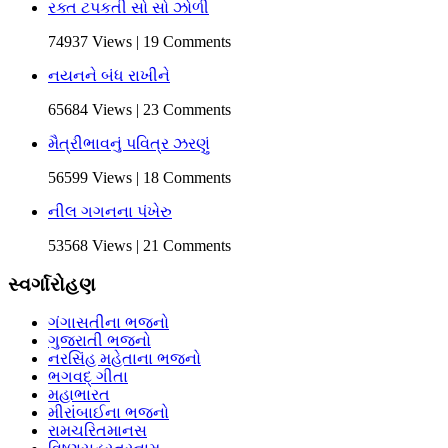
રક્ત ટપકતી સો સો ઝોળી
74937 Views | 19 Comments
નયનને બંધ રાખીને
65684 Views | 23 Comments
મૈત્રીભાવનું પવિત્ર ઝરણું
56599 Views | 18 Comments
નીલ ગગનના પંખેરુ
53568 Views | 21 Comments
સ્વર્ગારોહણ
ગંગાસતીના ભજનો
ગુજરાતી ભજનો
નરસિંહ મહેતાના ભજનો
ભગવદ્ ગીતા
મહાભારત
મીરાંબાઈના ભજનો
રામચરિતમાનસ