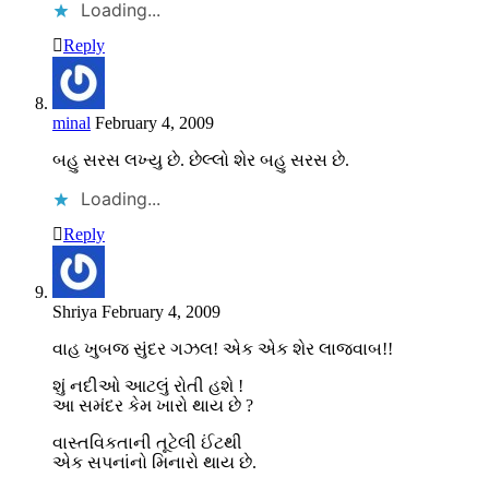
Loading...
Reply
minal
February 4, 2009
બહુ સરસ લખ્યુ છે. છેલ્લો શેર બહુ સરસ છે.
Loading...
Reply
Shriya
February 4, 2009
વાહ ખુબજ સુંદર ગઝલ! એક એક શેર લાજવાબ!!
શું નદીઓ આટલું રોતી હશે !
આ સમંદર કેમ ખારો થાય છે ?
વાસ્તવિકતાની તૂટેલી ઈંટથી
એક સપનાંનો મિનારો થાય છે.