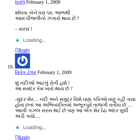
ધવલ
February 1, 2009
શોધવા કોને ધરા પર, આભથી
આમ વીજળીનો ઝગારો થાય છે ?
– સરસ !
Loading...
Reply
વિવેક ટેલર
February 1, 2009
શું નદીઓ આટલું રોતી હશે !
આ સમંદર કેમ ખારો થાય છે ?
-સુંદર શેર… નદી અને સમુદ્ર વિશે ઘણા કવિઓ ઘણું કહી ગયા
હોવા છતાં આ અભિવ્યક્તિમાં અભૂતપૂર્વ તાજગી વર્તાય છે….
આખી ગઝલ સરસ થઈ છે પણ આ એક શેર ઠેઠ અંદર સુધી
અડી ગયો…
Loading...
Reply