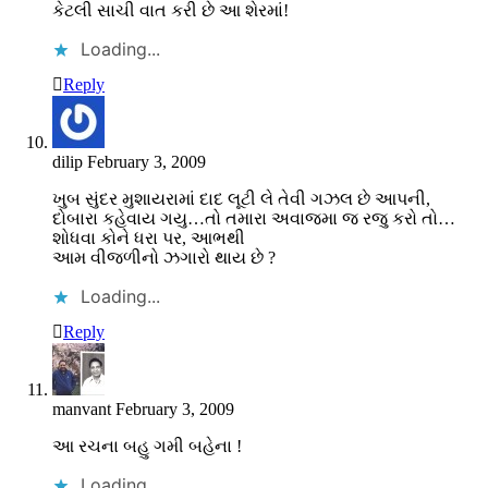
કેટલી સાચી વાત કરી છે આ શેરમાં!
Loading...
Reply
dilip
February 3, 2009
ખુબ સુંદર મુશાયરામાં દાદ લૂટી લે તેવી ગઝલ છે આપની,
દોબારા કહેવાય ગયુ…તો તમારા અવાજમા જ રજુ કરો તો…
શોધવા કોને ધરા પર, આભથી
આમ વીજળીનો ઝગારો થાય છે ?
Loading...
Reply
manvant
February 3, 2009
આ રચના બહુ ગમી બહેના !
Loading...