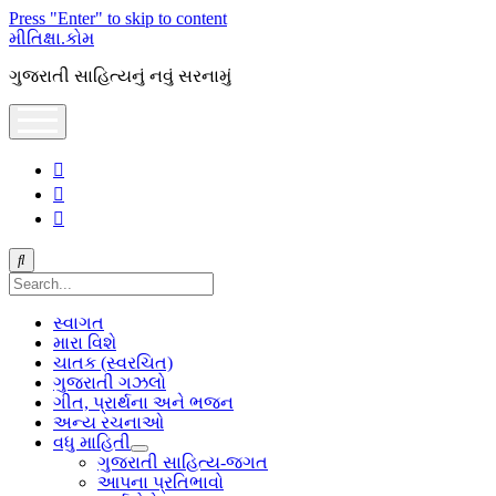
Press "Enter" to skip to content
મીતિક્ષા.કોમ
ગુજરાતી સાહિત્યનું નવું સરનામું
open
menu
facebook
youtube
hello@mitixa.com
Search
સ્વાગત
મારા વિશે
ચાતક (સ્વરચિત)
ગુજરાતી ગઝલો
ગીત, પ્રાર્થના અને ભજન
અન્ય રચનાઓ
વધુ માહિતી
open
ગુજરાતી સાહિત્ય-જગત
dropdown
આપના પ્રતિભાવો
menu