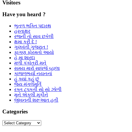
Visitors
Have you heard ?
ભુતળ ભક્તિ પદારથ
હસ્તાક્ષર
રજની તો સાવ છકેલી
ક્ષમા કરી દે !
ગુણવંતી ગુજરાત !
ફાગણ ફોરમતો આયો
હે મા શારદા
મળી કંકોત્રી મને
સમય મારો સાધજે વ્હાલા
કાજળભર્યા નયનનાં
હું ક્યાં કહું છું
જય મંગલમૂર્તિ
રક્ત ટપકતી સો સો ઝોળી
મુને એકલી મૂકીને
જીવનની શરૂઆત હતી
Categories
Categories