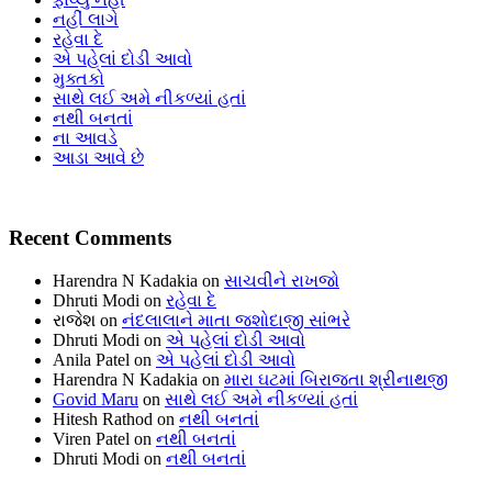
નહીં લાગે
રહેવા દે
એ પહેલાં દોડી આવો
મુક્તકો
સાથે લઈ અમે નીકળ્યાં હતાં
નથી બનતાં
ના આવડે
આડા આવે છે
Recent Comments
Harendra N Kadakia
on
સાચવીને રાખજો
Dhruti Modi
on
રહેવા દે
રાજેશ
on
નંદલાલાને માતા જશોદાજી સાંભરે
Dhruti Modi
on
એ પહેલાં દોડી આવો
Anila Patel
on
એ પહેલાં દોડી આવો
Harendra N Kadakia
on
મારા ઘટમાં બિરાજતા શ્રીનાથજી
Govid Maru
on
સાથે લઈ અમે નીકળ્યાં હતાં
Hitesh Rathod
on
નથી બનતાં
Viren Patel
on
નથી બનતાં
Dhruti Modi
on
નથી બનતાં