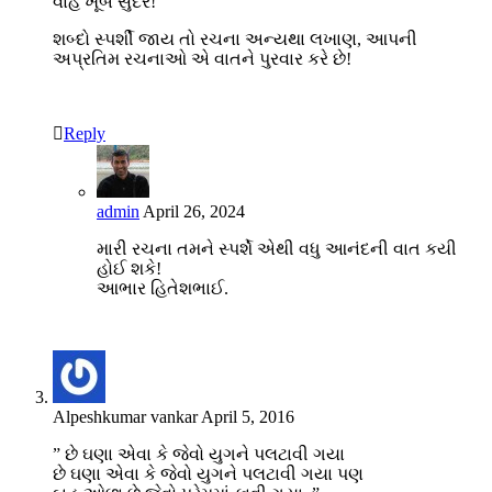
વાહ ખૂબ સુંદર!
શબ્દો સ્પર્શી જાય તો રચના અન્યથા લખાણ, આપની
અપ્રતિમ રચનાઓ એ વાતને પુરવાર કરે છે!
Reply
admin
April 26, 2024
મારી રચના તમને સ્પર્શે એથી વધુ આનંદની વાત કયી
હોઈ શકે!
આભાર હિતેશભાઈ.
Alpeshkumar vankar
April 5, 2016
” છે ઘણા એવા કે જેવો યુગને પલટાવી ગયા
છે ઘણા એવા કે જેવો યુગને પલટાવી ગયા પણ