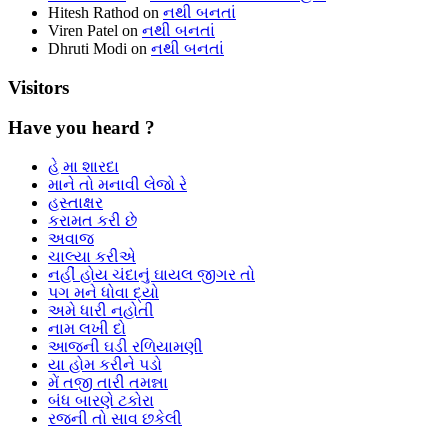
Hitesh Rathod
on
નથી બનતાં
Viren Patel
on
નથી બનતાં
Dhruti Modi
on
નથી બનતાં
Visitors
Have you heard ?
હે મા શારદા
માને તો મનાવી લેજો રે
હસ્તાક્ષર
કરામત કરી છે
અવાજ
ચાલ્યા કરીએ
નહીં હોય ચંદાનું ઘાયલ જીગર તો
પગ મને ધોવા દ્યો
અમે ધારી નહોતી
નામ લખી દો
આજની ઘડી રળિયામણી
યા હોમ કરીને પડો
મેં તજી તારી તમન્ના
બંધ બારણે ટકોરા
રજની તો સાવ છકેલી