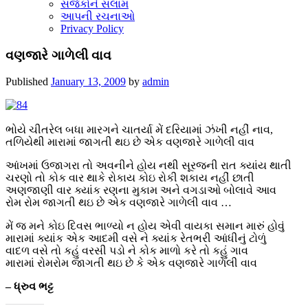
સર્જકોને સલામ
આપની રચનાઓ
Privacy Policy
વણજારે ગાળેલી વાવ
Published
January 13, 2009
by
admin
ભોયે ચીતરેલ બધા મારગને ચાતર્યા મેં દરિયામાં ઝંખી નહીં નાવ,
તળિયેથી મારામાં જાગતી થઇ છે એક વણજારે ગાળેલી વાવ
આંખમાં ઉજાગરા તો અવનીને હોય નથી સૂરજની રાત ક્યાંય થાતી
ચરણો તો કોક વાર થાકે રોકાય કોઇ રોકી શકાય નહીં છાતી
અણજાણી વાર ક્યાંક રણના મુકામ અને વગડાઓ બોલાવે આવ
રોમ રોમ જાગતી થઇ છે એક વણજારે ગાળેલી વાવ …
મેં જ મને કોઇ દિવસ ભાળ્યો ન હોય એવી વાયકા સમાન મારું હોવું
મારામાં ક્યાંક એક આદમી વસે ને ક્યાંક રેતભરી આંધીનું ટોળું
વાદળ વસે તો કહું વરસી પડો ને કોક માળો કરે તો કહું ગાવ
મારામાં રોમરોમ જાગતી થઇ છે કે એક વણજારે ગાળેલી વાવ
– ધ્રુવ ભટ્ટ