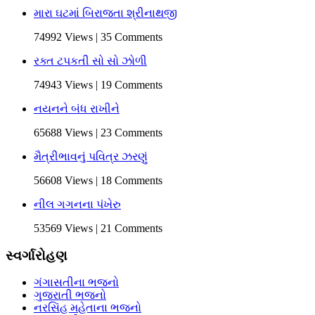
મારા ઘટમાં બિરાજતા શ્રીનાથજી
74992 Views | 35 Comments
રક્ત ટપકતી સો સો ઝોળી
74943 Views | 19 Comments
નયનને બંધ રાખીને
65688 Views | 23 Comments
મૈત્રીભાવનું પવિત્ર ઝરણું
56608 Views | 18 Comments
નીલ ગગનના પંખેરુ
53569 Views | 21 Comments
સ્વર્ગારોહણ
ગંગાસતીના ભજનો
ગુજરાતી ભજનો
નરસિંહ મહેતાના ભજનો