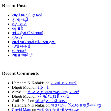
Recent Posts
ચાહી શક્યો છું ક્યાં
ફાવ્યું નહીં
નહીં લાગે
રહેવા દે
એ પહેલાં દોડી આવો
મુક્તકો
સાથે લઈ અમે નીકળ્યાં હતાં
નથી બનતાં
ના આવડે
આડા આવે છે
Recent Comments
Harendra N Kadakia
on
સાચવીને રાખજો
Dhruti Modi
on
રહેવા દે
રાજેશ
on
નંદલાલાને માતા જશોદાજી સાંભરે
Dhruti Modi
on
એ પહેલાં દોડી આવો
Anila Patel
on
એ પહેલાં દોડી આવો
Harendra N Kadakia
on
મારા ઘટમાં બિરાજતા શ્રીનાથજી
Govid Maru
on
સાથે લઈ અમે નીકળ્યાં હતાં