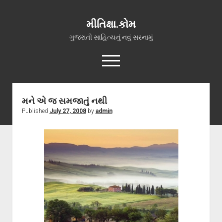
મીતિક્ષા.કોમ
ગુજરાતી સાહિત્યનું નવું સરનામું
open
menu
facebook
youtube
hello@mitixa.com
મને એ જ સમજાતું નથી
Published
July 27, 2008
by
admin
સ્વાગત
મારા વિશે
ચાતક (સ્વરચિત)
ગુજરાતી ગઝલો
ગીત, પ્રાર્થના અને ભજન
અન્ય રચનાઓ
open
વધુ માહિતી
dropdown