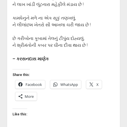
ને લાખ ખાંડી લૂંટનારા મહેફીલે મંડાય છે !
કામધેનુને મળે ના એક સૂકું તણખલું,
ને લીલાંછમ ખેતરો સૌ આખલા ચરી જાય છે !
છે ગરીબોના કૂબામાં તેલનું ટીપુંય દોહ્યલું,
ને શ્રીમંતોની કબર પર ઘીના દીવા થાય છે !
– કરસનદાસ માણેક
Share this:
Facebook
WhatsApp
X
More
Like this: