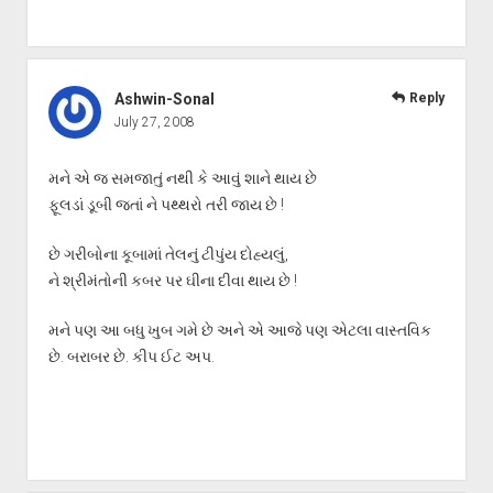
Ashwin-Sonal
Reply
July 27, 2008
મને એ જ સમજાતું નથી કે આવું શાને થાય છે
ફૂલડાં ડૂબી જતાં ને પથ્થરો તરી જાય છે !
છે ગરીબોના કૂબામાં તેલનું ટીપુંય દોહ્યલું,
ને શ્રીમંતોની કબર પર ઘીના દીવા થાય છે !
મને પણ આ બધુ ખુબ ગમે છે અને એ આજે પણ એટલા વાસ્તવિક
છે. બરાબર છે. કીપ ઈટ અપ.