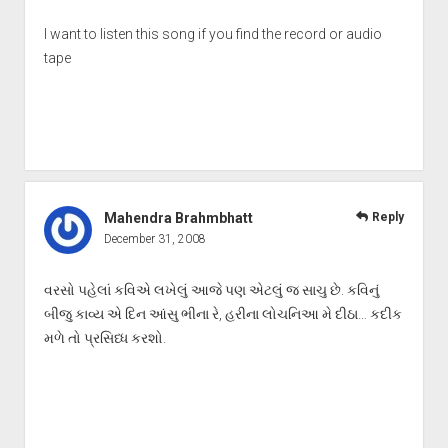
I want to listen this song if you find the record or audio
tape
Mahendra Brahmbhatt
Reply
December 31, 2008
વરસો પહેલાં કવિએ લખેલું આજે પણ એટલું જ સાચુ છે. કવિનું
બીજુ કાવ્ય એ દિન આંસુ ભીના રે, હરીના લોચનિઆ મે દીઠા… કદીક
મળે તો પ્રસિધ્ધ કરશો.