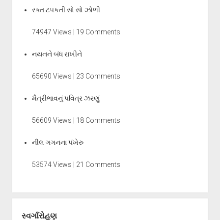
રક્ત ટપકતી સો સો ઝોળી
74947 Views | 19 Comments
નયનને બંધ રાખીને
65690 Views | 23 Comments
મૈત્રીભાવનું પવિત્ર ઝરણું
56609 Views | 18 Comments
નીલ ગગનના પંખેરુ
53574 Views | 21 Comments
સ્વર્ગારોહણ