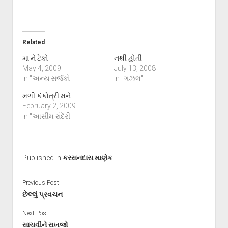
Related
મા ને ટેકો
નથી હોતી
May 4, 2009
July 13, 2008
In "અન્ય સર્જકો"
In "ગઝલ"
મળી કંકોત્રી મને
February 2, 2009
In "આસીમ રાંદેરી"
Published in
કરસનદાસ માણેક
Previous Post
છેલ્લું પ્રવચન
Next Post
સાચવીને રાખજો