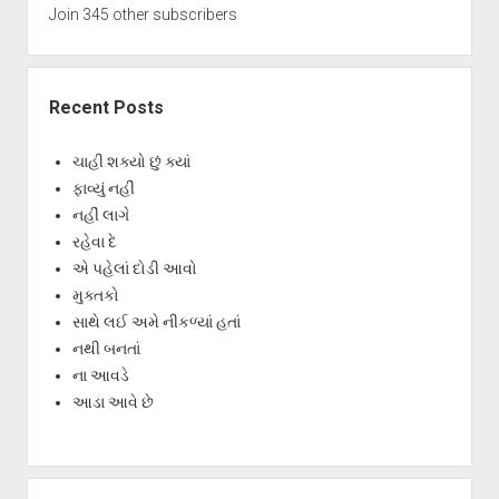
Join 345 other subscribers
Recent Posts
ચાહી શક્યો છું ક્યાં
ફાવ્યું નહીં
નહીં લાગે
રહેવા દે
એ પહેલાં દોડી આવો
મુક્તકો
સાથે લઈ અમે નીકળ્યાં હતાં
નથી બનતાં
ના આવડે
આડા આવે છે