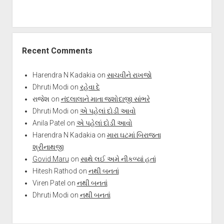
Recent Comments
Harendra N Kadakia
on
સાચવીને રાખજો
Dhruti Modi
on
રહેવા દે
રાજેશ
on
નંદલાલાને માતા જશોદાજી સાંભરે
Dhruti Modi
on
એ પહેલાં દોડી આવો
Anila Patel
on
એ પહેલાં દોડી આવો
Harendra N Kadakia
on
મારા ઘટમાં બિરાજતા
શ્રીનાથજી
Govid Maru
on
સાથે લઈ અમે નીકળ્યાં હતાં
Hitesh Rathod
on
નથી બનતાં
Viren Patel
on
નથી બનતાં
Dhruti Modi
on
નથી બનતાં