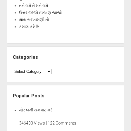
તને ગમે તે મને ગમે
ઉત્તર જાજો દખ્ખણ જાજો
થાય સરખામણી તો
કમાલ કરે છે
Categories
Categories
Popular Posts
મોર બની થનગાટ કરે
346403 Views | 122 Comments