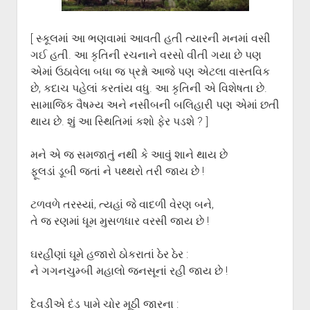
ગુજરાતી સાહિત્ય-જગત
menu
આપના પ્રતિભાવો
[ સ્કૂલમાં આ ભણવામાં આવતી હતી ત્યારની મનમાં વસી
સર્જકોને સલામ
ગઈ હતી. આ કૃતિની રચનાને વરસો વીતી ગયા છે પણ
આપની રચનાઓ
એમાં ઉઠાવેલા બધા જ પ્રશ્નો આજે પણ એટલા વાસ્તવિક
છે, કદાચ પહેલાં કરતાંય વધુ. આ કૃતિની એ વિશેષતા છે.
Privacy Policy
સામાજિક વૈષમ્ય અને નસીબની બલિહારી પણ એમાં છતી
થાય છે. શું આ સ્થિતિમાં કશો ફેર પડશે ? ]
મને એ જ સમજાતું નથી કે આવું શાને થાય છે
ફૂલડાં ડૂબી જતાં ને પથ્થરો તરી જાય છે !
ટળવળે તરસ્યાં, ત્યહાં જે વાદળી વેરણ બને,
તે જ રણમાં ધૂમ મુસળધાર વરસી જાય છે !
ઘરહીણાં ઘૂમે હજારો ઠોકરાતાં ઠેર ઠેર :
ને ગગનચુમ્બી મહાલો જનસૂનાં રહી જાય છે !
દેવડીએ દંડ પામે ચોર મૂઠી જારના :