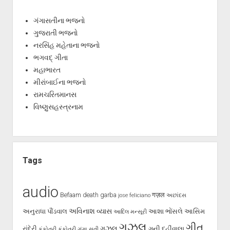
ગંગાસતીના ભજનો
ગુજરાતી ભજનો
નરસિંહ મહેતાના ભજનો
ભગવદ્ ગીતા
મહાભારત
મીરાંબાઈના ભજનો
રામચરિતમાનસ
વિષ્ણુસહસ્ત્રનામ
Tags
audio
Befaam
death
garba
गज़ल
jose feliciano
અછાંદસ
અવિનાશ વ્યાસ
અનુરાધા પૌંડવાલ
આશા ભોંસલે
આસિમ
આદિલ મન્સૂરી
ગઝલ
ગીત
ગઝલ
રાંદેરી
ગની દહીંવાલા
કંકોતરી
કંકોત્રી
ગંગા સતી