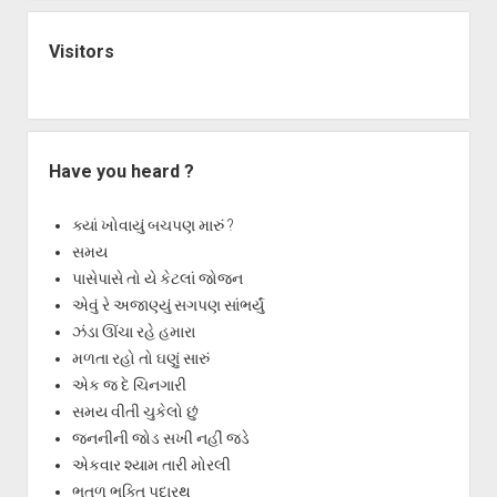
Visitors
Have you heard ?
ક્યાં ખોવાયું બચપણ મારું ?
સમય
પાસેપાસે તો યે કેટલાં જોજન
એવું રે અજાણ્યું સગપણ સાંભર્યું
ઝંડા ઊંચા રહે હમારા
મળતા રહો તો ઘણું સારું
એક જ દે ચિનગારી
સમય વીતી ચુકેલો છું
જનનીની જોડ સખી નહીં જડે
એકવાર શ્યામ તારી મોરલી
ભુતળ ભક્તિ પદારથ