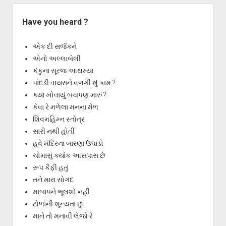
Have you heard ?
એક દી સર્જકને
એનો અલ્લાબેલી
કંકુના સૂરજ આથમ્યા
પાંદડી વાયરાને વળગી શું કામ ?
ક્યાં ખોવાયું બચપણ મારું ?
કેવા રે મળેલા મનના મેળ
શિવમહિમ્ન સ્તોત્ર
સારી નથી હોતી
હવે મંદિરના બારણા ઉઘાડો
ચોમાસું ક્યાંક આસપાસ છે
રૂપ કૈફી હતું
તને મારા સોગંદ
માબાપને ભૂલશો નહીં
ટોળાંની શૂન્યતા છું
માને તો મનાવી લેજો રે