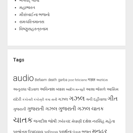
ભગવદ્ ગીતા
મહાભારત
મીરાંબાઈના ભજનો
રામચરિતમાનસ
વિષ્ણુસહસ્ત્રનામ
Tags
audio
Befaam
death
garba
गज़ल
jose feliciano
અછાંદસ
અવિનાશ વ્યાસ
અનુરાધા પૌંડવાલ
આશા ભોંસલે
આસિમ
આદિલ મન્સૂરી
ગઝલ
ગીત
ગઝલ
રાંદેરી
ગની દહીંવાલા
કંકોતરી
કંકોત્રી
ગંગા સતી
ગુજરાતી ગઝલ
ગુજરાતી ગઝલ
ચાતક
ગુજરાતી
ચાતક
જગદીશ જોષી
દક્ષેશ
નરસિંહ મહેતા
ઝવેરચંદ મેઘાણી
મનહર
પ્રાર્થના
પુરુષોત્તમ ઉપાધ્યાય
ભજન
પ્રતિકાવ્ય
બેફામ