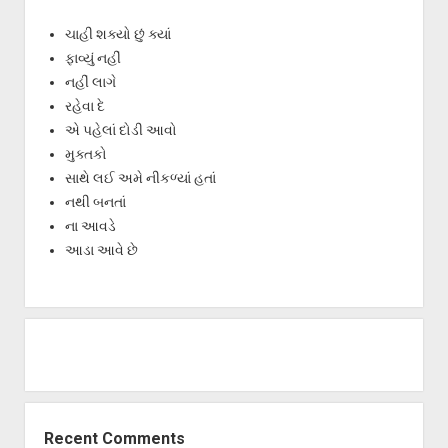
ચાહી શક્યો છું ક્યાં
ફાવ્યું નહીં
નહીં લાગે
રહેવા દે
એ પહેલાં દોડી આવો
મુક્તકો
સાથે લઈ અમે નીકળ્યાં હતાં
નથી બનતાં
ના આવડે
આડા આવે છે
Recent Comments