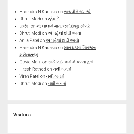
Harendra N Kadakia
on
સાચવીને રાખજો
Dhruti Modi
on
રહેવા દે
રાજેશ
on
નંદલાલાને માતા જશોદાજી સાંભરે
Dhruti Modi
on
એ પહેલાં દોડી આવો
Anila Patel
on
એ પહેલાં દોડી આવો
Harendra N Kadakia
on
મારા ઘટમાં બિરાજતા
શ્રીનાથજી
Govid Maru
on
સાથે લઈ અમે નીકળ્યાં હતાં
Hitesh Rathod
on
નથી બનતાં
Viren Patel
on
નથી બનતાં
Dhruti Modi
on
નથી બનતાં
Visitors