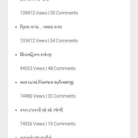
109913 Views | 30 Comments
પ્રિય પપ્પા … તમારા વગર
103412 Views | 54 Comments
શિવમહિમ્ન સ્તોત્ર
94053 Views | 48 Comments
મારા ઘટમાં બિરાજતા શ્રીનાથજી
74980 Views | 35 Comments
રક્ત ટપકતી સો સો ઝોળી
74926 Views | 19 Comments
નયનને બંધ રાખીને