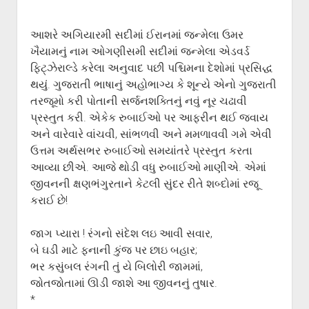
ગુજરાતી સાહિત્ય-જગત
menu
આપના પ્રતિભાવો
આશરે અગિયારમી સદીમાં ઈરાનમાં જન્મેલા ઉમર
સર્જકોને સલામ
ખૈયામનું નામ ઓગણીસમી સદીમાં જન્મેલા એડવર્ડ
ફિટ્ઝેરાલ્ડે કરેલા અનુવાદ પછી પશ્ચિમના દેશોમાં પ્રસિદ્ધ
આપની રચનાઓ
થયું. ગુજરાતી ભાષાનું અહોભાગ્ય કે શૂન્યે એનો ગુજરાતી
Privacy Policy
તરજૂમો કરી પોતાની સર્જનશક્તિનું નવું નૂર ચઢાવી
પ્રસ્તુત કરી. એકેક રુબાઈઓ પર આફરીન થઈ જવાય
અને વારેવારે વાંચવી, સાંભળવી અને મમળાવવી ગમે એવી
ઉત્તમ અર્થસભર રુબાઈઓ સમયાંતરે પ્રસ્તુત કરતા
આવ્યા છીએ. આજે થોડી વધુ રુબાઈઓ માણીએ. એમાં
જીવનની ક્ષણભંગુરતાને કેટલી સુંદર રીતે શબ્દોમાં રજૂ
કરાઈ છે!
જાગ પ્યારા ! રંગનો સંદેશ લઇ આવી સવાર,
બે ઘડી માટે ફનાની કુંજ પર છાઇ બહાર;
ભર કસુંબલ રંગની તું યે બિલોરી જામમાં,
જોતજોતામાં ઊડી જાશે આ જીવનનું તુષાર.
*