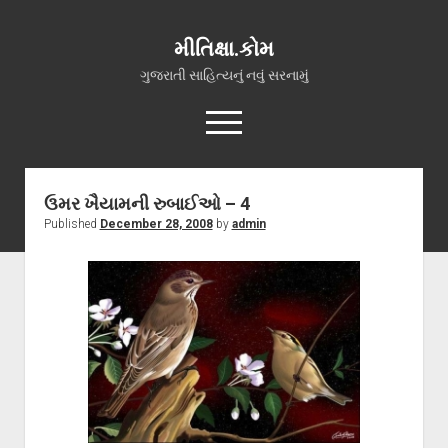
મીતિક્ષા.કોમ
ગુજરાતી સાહિત્યનું નવું સરનામું
open
menu
facebook
youtube
hello@mitixa.com
ઉમર ખૈયામની રુબાઈઓ – 4
Published
December 28, 2008
by
admin
સ્વાગત
મારા વિશે
ચાતક (સ્વરચિત)
ગુજરાતી ગઝલો
ગીત, પ્રાર્થના અને ભજન
અન્ય રચનાઓ
open
વધુ માહિતી
dropdown