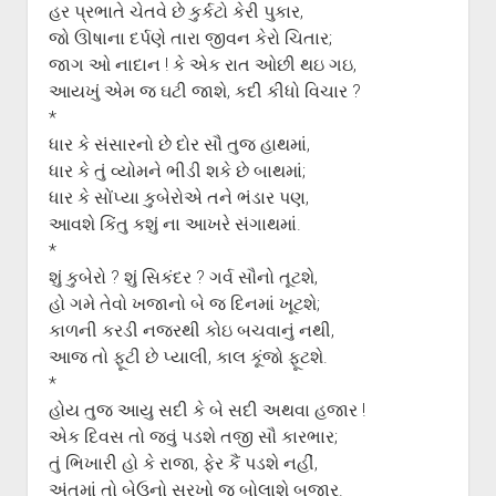
હર પ્રભાતે ચેતવે છે કુર્કટો કેરી પુકાર,
જો ઊષાના દર્પણે તારા જીવન કેરો ચિતાર;
જાગ ઓ નાદાન ! કે એક રાત ઓછી થઇ ગઇ,
આયખું એમ જ ઘટી જાશે, કદી કીધો વિચાર ?
*
ધાર કે સંસારનો છે દોર સૌ તુજ હાથમાં,
ધાર કે તું વ્યોમને ભીડી શકે છે બાથમાં;
ધાર કે સોંપ્યા કુબેરોએ તને ભંડાર પણ,
આવશે કિંતુ કશું ના આખરે સંગાથમાં.
*
શું કુબેરો ? શું સિકંદર ? ગર્વ સૌનો તૂટશે,
હો ગમે તેવો ખજાનો બે જ દિનમાં ખૂટશે;
કાળની કરડી નજરથી કોઇ બચવાનું નથી,
આજ તો ફૂટી છે પ્યાલી, કાલ કૂંજો ફૂટશે.
*
હોય તુજ આયુ સદી કે બે સદી અથવા હજાર !
એક દિવસ તો જવું પડશે તજી સૌ કારભાર;
તું ભિખારી હો કે રાજા, ફેર કૈં પડશે નહીં,
અંતમાં તો બેઉનો સરખો જ બોલાશે બજાર.