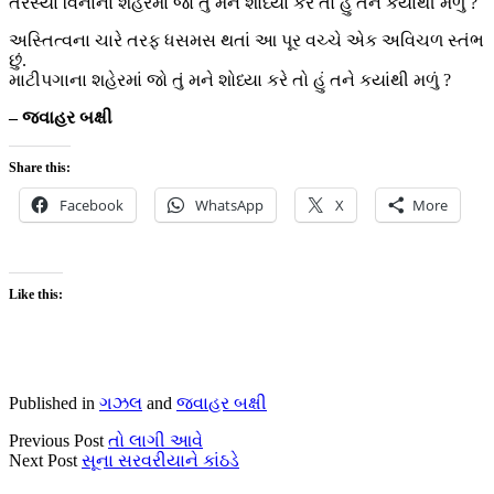
તરસ્યા વિનાના શહેરમાં જો તું મને શોધ્યા કરે તો હું તને કયાંથી મળું ?
અસ્તિત્વના ચારે તરફ ધસમસ થતાં આ પૂર વચ્ચે એક અવિચળ સ્તંભ
છું.
માટીપગાના શહેરમાં જો તું મને શોધ્યા કરે તો હું તને કયાંથી મળું ?
– જવાહર બક્ષી
Share this:
Facebook
WhatsApp
X
More
Like this:
Published in
ગઝલ
and
જવાહર બક્ષી
Previous Post
તો લાગી આવે
Next Post
સૂના સરવરીયાને કાંઠડે