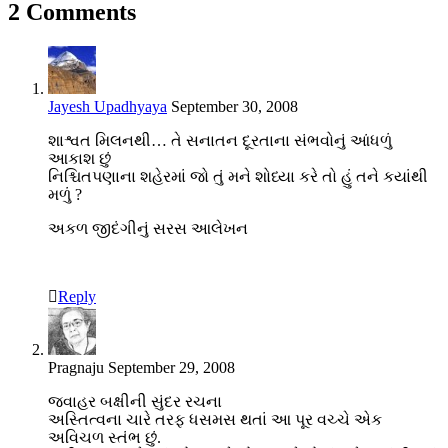
2 Comments
Jayesh Upadhyaya
September 30, 2008
શાશ્વત મિલનથી… તે સનાતન દૂરતાના સંભવોનું આંધળું
આકાશ છું
નિશ્ચિતપણાના શહેરમાં જો તું મને શોધ્યા કરે તો હું તને કયાંથી
મળું ?
અકળ જીદંગીનું સરસ આલેખન
Reply
Pragnaju
September 29, 2008
જવાહર બક્ષીની સુંદર રચના
અસ્તિત્વના ચારે તરફ ધસમસ થતાં આ પૂર વચ્ચે એક
અવિચળ સ્તંભ છું.