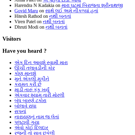
Harendra N Kadakia
on
મારા ઘટમાં બિરાજતા શ્રીનાથજી
Govid Maru
on
સાથે લઈ અમે નીકળ્યાં હતાં
Hitesh Rathod
on
નથી બનતાં
Viren Patel
on
નથી બનતાં
Dhruti Modi
on
નથી બનતાં
Visitors
Have you heard ?
એક દિન આવશે સ્વામી મારા
ઊંચી તલાવડીની કોર
કોણ માનશે
મુને એકલી મૂકીને
કરામત કરી છે
માડી તારું કંકુ ખર્યું
એકવાર શ્યામ તારી મોરલી
બંધ બારણે ટકોરા
બોલાવે રાધા
સપનાં
નારાયણનું નામ જ લેતાં
પલટાવી ગયા
એવો કોઈ દિલદાર
રજની તો સાવ છકેલી