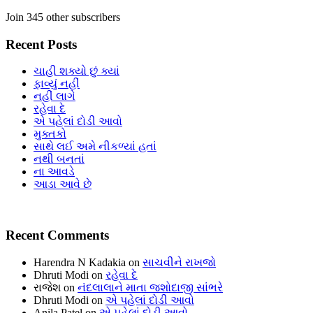
Join 345 other subscribers
Recent Posts
ચાહી શક્યો છું ક્યાં
ફાવ્યું નહીં
નહીં લાગે
રહેવા દે
એ પહેલાં દોડી આવો
મુક્તકો
સાથે લઈ અમે નીકળ્યાં હતાં
નથી બનતાં
ના આવડે
આડા આવે છે
Recent Comments
Harendra N Kadakia
on
સાચવીને રાખજો
Dhruti Modi
on
રહેવા દે
રાજેશ
on
નંદલાલાને માતા જશોદાજી સાંભરે
Dhruti Modi
on
એ પહેલાં દોડી આવો
Anila Patel
on
એ પહેલાં દોડી આવો