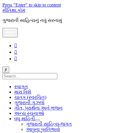
Press "Enter" to skip to content
મીતિક્ષા.કોમ
ગુજરાતી સાહિત્યનું નવું સરનામું
open
menu
facebook
youtube
hello@mitixa.com
Search
સ્વાગત
મારા વિશે
ચાતક (સ્વરચિત)
ગુજરાતી ગઝલો
ગીત, પ્રાર્થના અને ભજન
અન્ય રચનાઓ
વધુ માહિતી
open
ગુજરાતી સાહિત્ય-જગત
dropdown
આપના પ્રતિભાવો
menu