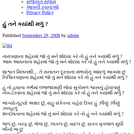
સર્જકોને સલામ
આપની રચનાઓ
Privacy Policy
હું તને કયાંથી મળું ?
Published
September 29, 2008
by
admin
તારાપણાના શહેરમાં જો તું મને શોધ્યા કરે તો હું તને કયાંથી મળું ?
આમ આયનાના શહેરમાં જો તું મને શોધ્યા કરે તો હું તને કયાંથી મળું ?
શાશ્વત મિલનથી… તે સનાતન દૂરતાના સંભવોનું આંધળું આકાશ છું
નિશ્ચિતપણાના શહેરમાં જો તું મને શોધ્યા કરે તો હું તને કયાંથી મળું ?
હું તો હવાના ગર્ભમાં લજ્જામણી જેવા સુકોમળ શ્વાસનું હોવાપણું
નખ-ટેરવાંના શહેરમાં જો તું મને શોધ્યા કરે તો હું તને કયાંથી મળું ?
ભાંગ્યો-તૂટ્યો અક્ષર છું, સહુ સંકેતના ચહેરા ઉપર હું ઝીણું ઝીણું
ઝળહળું
શબ્દાંધતાના શહેરમાં જો તું મને શોધ્યા કરે તો હું તને કયાંથી મળું ?
જળ છું, બરફ છું, ભેજ છું, ઝાકળ છું, વાદળ છું, સતત મૃગજળ સુધી
ભીનો જ છું