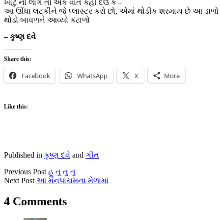
ખોટું ના લાગે તો એક વાત કહી દઉં કે –
આ ઊંધા લટકીને જે પ્લાસ્ટર કરો છો, એમાં થોડીક શરમાય છે આ ડાળો 
થોડો બાવળને આવ્યો કંટાળો
– કૃષ્ણ દવે
Share this:
Facebook
WhatsApp
X
More
Like this:
Published in
કૃષ્ણ દવે
and
ગીત
Previous Post
હુ તુ તુ તુ
Next Post
આ મનપાંચમના મેળામાં
4 Comments