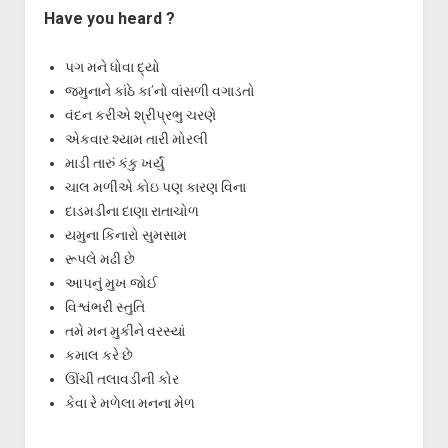
Have you heard ?
પગ મને ધોવા દ્યો
જમુનાને કાંઠે કા’નો વાંસળી વગાડતો
વંદન કરીએ શ્રીપ્રભુ ચરણે
એકવાર શ્યામ તારી મોરલી
માડી તારું કંકુ ખર્યું
ચાલ મળીએ કોઇ પણ કારણ વિના
દાડમડીના દાણા રાતાચોળ
યમુના કિનારો સુમસામ
રૂપલે મઢી છે
આપનું મુખ જોઈ
વિશ્વંભરી સ્તુતિ
તમે મન મુકીને વરસ્યાં
કમાલ કરે છે
ઊંચી તલાવડીની કોર
કેવા રે મળેલા મનના મેળ