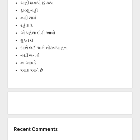
ચાહી શક્યો છું ક્યાં
ફાવ્યું નહીં
નહીં લાગે
રહેવા દે
એ પહેલાં દોડી આવો
મુક્તકો
સાથે લઈ અમે નીકળ્યાં હતાં
નથી બનતાં
ના આવડે
આડા આવે છે
Recent Comments