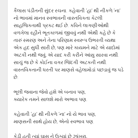
ગુજરાતી સાહિત્ય-જગત
menu
કૈલાસ પંડીતની સુંદર રચના. કહેવાતી ‘હા’ થી નીકળે ‘ના’
આપના પ્રતિભાવો
નો ભાવમાં માનવ સ્વભાવની વાસ્તવિકતા કેટલી
સર્જકોને સલામ
સાહજિકતાથી પ્રકટ થઈ છે. કવિને લાગણીઓથી
આપની રચનાઓ
વળગેલા રહીને ભૂતકાળમાં જીવવું નથી એથી કહે છે કે
તારું સ્મરણ અને તેના પરિણામ સ્વરૂપ ઉભરતી વ્યથા
Privacy Policy
એક હદ સુધી સારી છે, પણ મારે કાયમને માટે એ યાદોમાં
અટકી નથી જવું, એ યાદ કરી કરીને આંસુ સારવા નથી.
સાચું જ છે કે કોઈના વગર જિંદગી અટકતી નથી.
વાસ્તવિકતાની ધરતી પર માણસે વહેલામોડાં પછડાવું જ પડે
છે.
ભૂલી જવાના જેવો હશે એ બનાવ પણ,
ક્યારેક તમને સાલશે મારો અભાવ પણ.
કહેવાતી ‘હા’ થી નીકળે ‘ના’ નો યે ભાવ પણ,
માણસની સાથે હોય છે, એનો સ્વભાવ પણ.
કેડી હતી ત્યાં ઘાસ ને ઉગ્યાં છે ઝાંખરા,