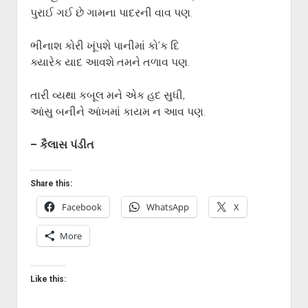
પુરાઈ ગઈ છે ગામના પાદરની વાવ પણ.
ભીનાશ કોરી ખૂંપશે પાનીમાં કો’ક દિ
ક્યારેક યાદ આવશે તમને તળાવ પણ.
તારી વ્યથા કબૂલ મને એક હદ સુધી,
આંસુ બનીને આંખમાં કાયમ ન આવ પણ.
– કૈલાસ પંડીત
Share this:
Facebook
WhatsApp
X
More
Like this: