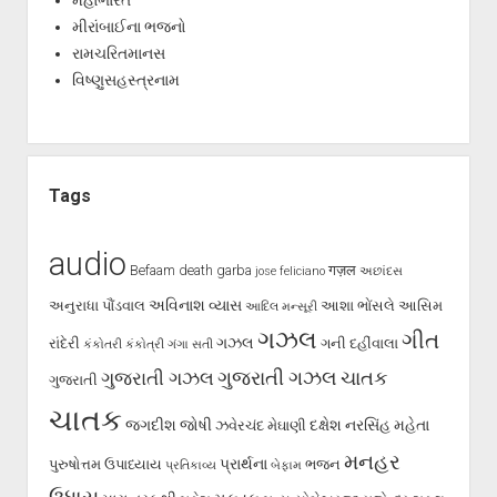
મીરાંબાઈના ભજનો
રામચરિતમાનસ
વિષ્ણુસહસ્ત્રનામ
Tags
audio
Befaam
death
garba
गज़ल
jose feliciano
અછાંદસ
અવિનાશ વ્યાસ
અનુરાધા પૌંડવાલ
આશા ભોંસલે
આસિમ
આદિલ મન્સૂરી
ગઝલ
ગીત
ગઝલ
રાંદેરી
ગની દહીંવાલા
કંકોતરી
કંકોત્રી
ગંગા સતી
ગુજરાતી ગઝલ
ગુજરાતી ગઝલ
ચાતક
ગુજરાતી
ચાતક
જગદીશ જોષી
દક્ષેશ
નરસિંહ મહેતા
ઝવેરચંદ મેઘાણી
મનહર
પ્રાર્થના
પુરુષોત્તમ ઉપાધ્યાય
ભજન
પ્રતિકાવ્ય
બેફામ