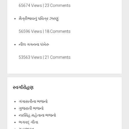
65674 Views | 23 Comments
મૈત્રીભાવનું પવિત્ર ઝરણું
56596 Views | 18 Comments
નીલ ગગનના પંખેરુ
53563 Views | 21 Comments
સ્વર્ગારોહણ
ગંગાસતીના ભજનો
ગુજરાતી ભજનો
નરસિંહ મહેતાના ભજનો
ભગવદ્ ગીતા
મહાભારત