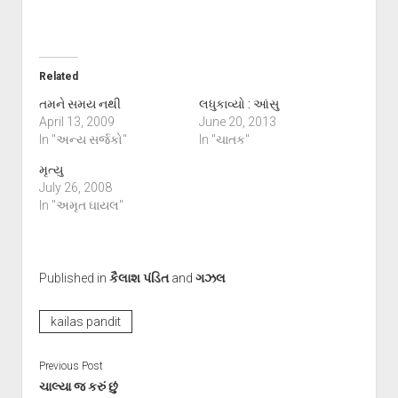
Related
તમને સમય નથી
લધુકાવ્યો : આંસુ
April 13, 2009
June 20, 2013
In "અન્ય સર્જકો"
In "ચાતક"
મૃત્યુ
July 26, 2008
In "અમૃત ઘાયલ"
Published in
કૈલાશ પંડિત
and
ગઝલ
kailas pandit
Previous Post
ચાલ્યા જ કરું છું