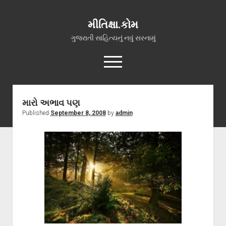
મીતિક્ષા.કોમ
ગુજરાતી સાહિત્યનું નવું સરનામું
open
menu
facebook
youtube
hello@mitixa.com
મારો અભાવ પણ
Published
September 8, 2008
by
admin
સ્વાગત
મારા વિશે
ચાતક (સ્વરચિત)
ગુજરાતી ગઝલો
ગીત, પ્રાર્થના અને ભજન
અન્ય રચનાઓ
open
વધુ માહિતી
dropdown