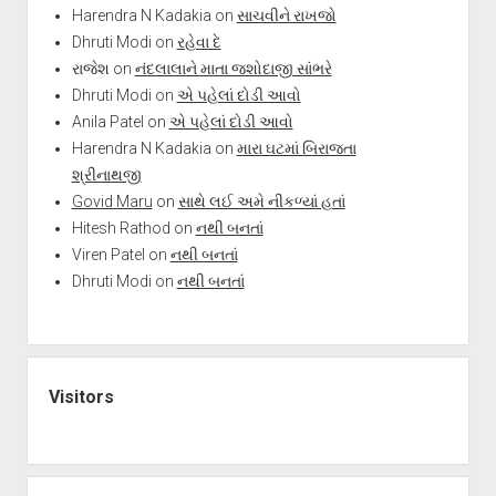
Harendra N Kadakia
on
સાચવીને રાખજો
Dhruti Modi
on
રહેવા દે
રાજેશ
on
નંદલાલાને માતા જશોદાજી સાંભરે
Dhruti Modi
on
એ પહેલાં દોડી આવો
Anila Patel
on
એ પહેલાં દોડી આવો
Harendra N Kadakia
on
મારા ઘટમાં બિરાજતા
શ્રીનાથજી
Govid Maru
on
સાથે લઈ અમે નીકળ્યાં હતાં
Hitesh Rathod
on
નથી બનતાં
Viren Patel
on
નથી બનતાં
Dhruti Modi
on
નથી બનતાં
Visitors