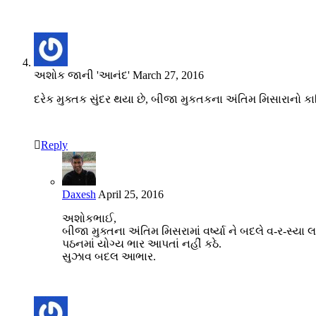
અશોક જાની 'આનંદ'
March 27, 2016
દરેક મુક્તક સુંદર થયા છે, બીજા મુકતકના અંતિમ મિસારાનો
Reply
Daxesh
April 25, 2016
અશોકભાઈ,
બીજા મુક્તના અંતિમ મિસરામાં વર્ષ્યા ને બદલે વ-ર-સ્ય
પઠનમાં યોગ્ય ભાર આપતાં નહીં કઠે.
સુઝાવ બદલ આભાર.