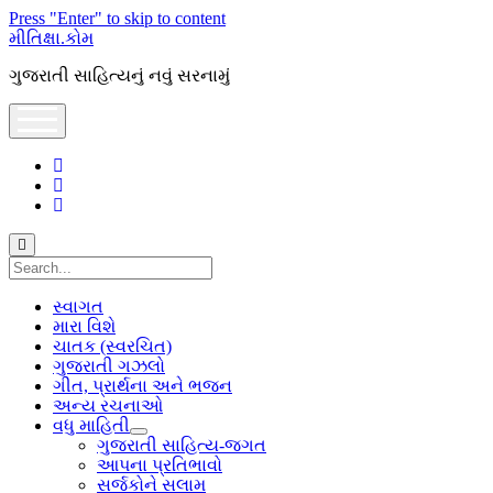
Press "Enter" to skip to content
મીતિક્ષા.કોમ
ગુજરાતી સાહિત્યનું નવું સરનામું
open
menu
facebook
youtube
hello@mitixa.com
Search
સ્વાગત
મારા વિશે
ચાતક (સ્વરચિત)
ગુજરાતી ગઝલો
ગીત, પ્રાર્થના અને ભજન
અન્ય રચનાઓ
વધુ માહિતી
open
ગુજરાતી સાહિત્ય-જગત
dropdown
આપના પ્રતિભાવો
menu
સર્જકોને સલામ