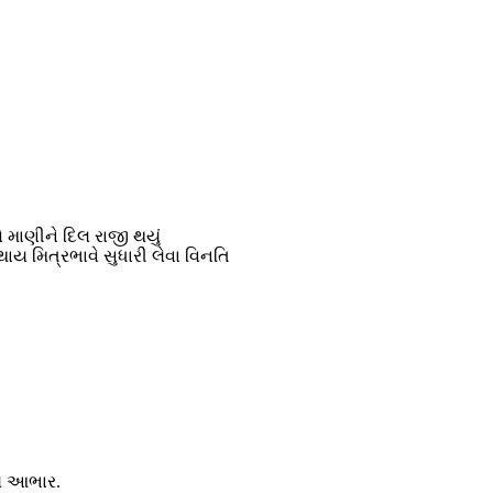
ો માણીને દિલ રાજી થયું
થાય મિત્રભાવે સુધારી લેવા વિનતિ
લ આભાર.