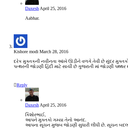
Daxesh
April 25, 2016
Aabhar.
Kishore modi
March 28, 2016
દરેક મુક્તકની નવીનતા આંખે ઊડીને વળગે તેવી છે સુંદર મુક્તક
પત્થરની જોડણી હિંદી માટે સાચી છે ગુજરાતી માં જોડણી પથ્થર 
Reply
Daxesh
April 25, 2016
કિશોરભાઈ,
આપને મુક્તકો ગમ્યા તેનો આનંદ.
આપના સૂચન મુજબ જોડણી સુધારી લીધી છે. સૂચન બદ