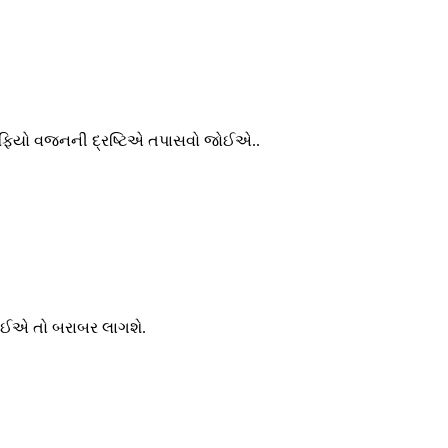
 કાફિયો વજનની દ્રષ્ટિએ તપાસવો જોઈએ..
ા લઈએ તો બરાબર લાગશે.