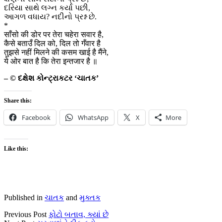
દરિયા સાથે લગ્ન કર્યા પછી,
આગળ વધાય? નદીનો પ્રશ્ન છે.
*
साँसो की डोर पर तेरा चहेरा सवार है,
कैसे बताउँ दिल को, दिल तो गँवार है
तुझसे नहीं मिलने की कसम खाई है मैंने,
ये ओर बात है कि तेरा इन्तजार है ॥
– © દક્ષેશ કોન્ટ્રાકટર ‘ચાતક’
Share this:
Facebook
WhatsApp
X
More
Like this:
Published in
ચાતક
and
મુક્તક
Previous Post
ફોટો બતાવ, ક્યાં છે