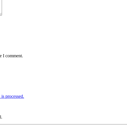
me I comment.
is processed.
l.