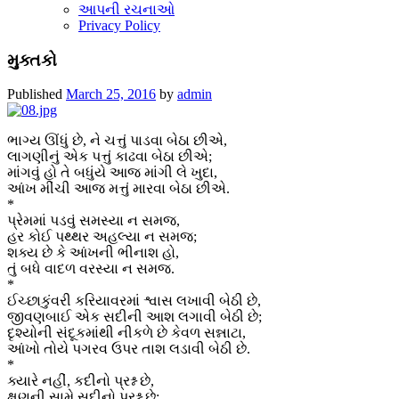
આપની રચનાઓ
Privacy Policy
મુક્તકો
Published
March 25, 2016
by
admin
ભાગ્ય ઊંધું છે, ને ચત્તું પાડવા બેઠા છીએ,
લાગણીનું એક પત્તું કાઢવા બેઠા છીએ;
માંગવું હો તે બધુંયે આજ માંગી લે ખુદા,
આંખ મીંચી આજ મત્તું મારવા બેઠા છીએ.
*
પ્રેમમાં પડવું સમસ્યા ન સમજ,
હર કોઈ પથ્થર અહલ્યા ન સમજ;
શક્ય છે કે આંખની ભીનાશ હો,
તું બધે વાદળ વરસ્યા ન સમજ.
*
ઈચ્છાકુંવરી કરિયાવરમાં શ્વાસ લખાવી બેઠી છે,
જીવણબાઈ એક સદીની આશ લગાવી બેઠી છે;
દૃશ્યોની સંદૂકમાંથી નીકળે છે કેવળ સન્નાટા,
આંખો તોયે પગરવ ઉપર તાશ લડાવી બેઠી છે.
*
ક્યારે નહીં, કદીનો પ્રશ્ન છે,
ક્ષણની સામે સદીનો પ્રશ્ન છે;