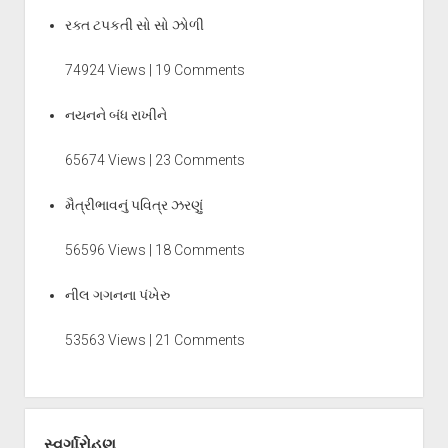
રક્ત ટપકતી સો સો ઝોળી
74924 Views | 19 Comments
નયનને બંધ રાખીને
65674 Views | 23 Comments
મૈત્રીભાવનું પવિત્ર ઝરણું
56596 Views | 18 Comments
નીલ ગગનના પંખેરુ
53563 Views | 21 Comments
સ્વર્ગારોહણ