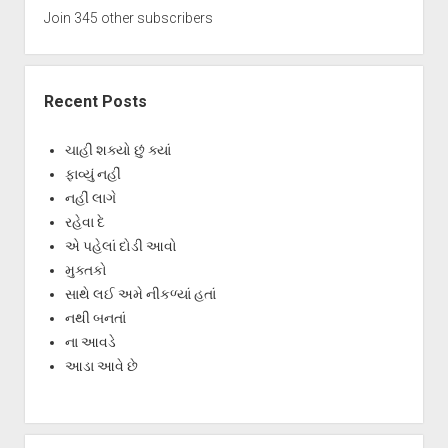
Join 345 other subscribers
Recent Posts
ચાહી શક્યો છું ક્યાં
ફાવ્યું નહીં
નહીં લાગે
રહેવા દે
એ પહેલાં દોડી આવો
મુક્તકો
સાથે લઈ અમે નીકળ્યાં હતાં
નથી બનતાં
ના આવડે
આડા આવે છે