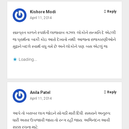
Kishore Modi
Reply
April 11, 2014
સામ્પ્રત કાળને સ્પર્શતી લાજવાબ ગઝલ. લોકોને સન્મતિ દે એટલી
જ પ્રાર્થના. બાકી કોઇ આરો દેખાતો નથી. આજના રાજકારણીઓને
મુદ્દાને બદલે સ્વાર્થ વધુ ગમે છે અને લોકોને પણ. બસ એટલું જ.
Loading...
Anila Patel
Reply
April 11, 2014
આપે તો બરાબર લાગ જોઇને સોગઠી મારી દિધી. સમયને અનુરુપ.
ધારી અસર ઉપજાવી જાય તો રન્ગ રહી જાય. અભિનંદન આવી
સરસ રચના માટે.