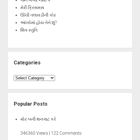
જેને ખબર નથી કે
મેરી ક્રિસમસ
ઊંચી તલાવડીની કોર
આંખોમાં હોય તેને શું?
શિવ સ્તુતિ
Categories
Categories
Popular Posts
મોર બની થનગાટ કરે
346360 Views | 122 Comments