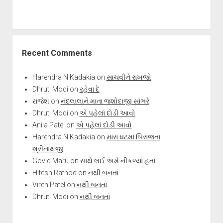
Recent Comments
Harendra N Kadakia
on
સાચવીને રાખજો
Dhruti Modi
on
રહેવા દે
રાજેશ
on
નંદલાલાને માતા જશોદાજી સાંભરે
Dhruti Modi
on
એ પહેલાં દોડી આવો
Anila Patel
on
એ પહેલાં દોડી આવો
Harendra N Kadakia
on
મારા ઘટમાં બિરાજતા
શ્રીનાથજી
Govid Maru
on
સાથે લઈ અમે નીકળ્યાં હતાં
Hitesh Rathod
on
નથી બનતાં
Viren Patel
on
નથી બનતાં
Dhruti Modi
on
નથી બનતાં