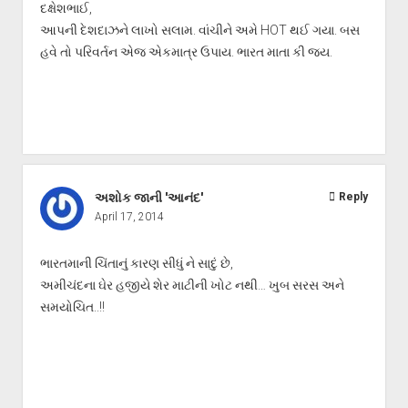
દક્ષેશભાઈ,
આપની દેશદાઝને લાખો સલામ. વાંચીને અમે HOT થઈ ગયા. બસ
હવે તો પરિવર્તન એજ એકમાત્ર ઉપાય. ભારત માતા કી જય.
અશોક જાની 'આનંદ'
Reply
April 17, 2014
ભારતમાની ચિંતાનું કારણ સીધું ને સાદું છે,
અમીચંદના ઘેર હજીયે શેર માટીની ખોટ નથી… ખુબ સરસ અને
સમયોચિત..!!