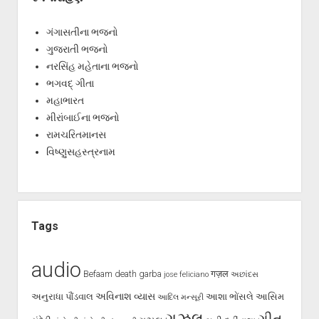
ગંગાસતીના ભજનો
ગુજરાતી ભજનો
નરસિંહ મહેતાના ભજનો
ભગવદ્ ગીતા
મહાભારત
મીરાંબાઈના ભજનો
રામચરિતમાનસ
વિષ્ણુસહસ્ત્રનામ
Tags
audio
Befaam
death
garba
गज़ल
jose feliciano
અછાંદસ
અવિનાશ વ્યાસ
અનુરાધા પૌંડવાલ
આશા ભોંસલે
આસિમ
આદિલ મન્સૂરી
ગઝલ