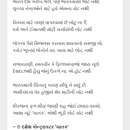
ભારત દેશ ગરીબ ભલે, પણ ભારતવાસી ભોટ નથી,
ગુજરાતી સાહિત્ય-જગત
menu
લુચ્ચા નેતાઓને માટે હવે એમના વોટ નથી.
આપના પ્રતિભાવો
સર્જકોને સલામ
વિકાસ માટે નાણાં વાપરવામાં છે ખોટું ના કૈં,
ધર્મ અને ઈમાનથી મોટી ખર્ચાયેલી નોટ નથી.
આપની રચનાઓ
Privacy Policy
લોકના પૈસે મિજલસ કરનારા શયતાનો સમજી લો,
કરોડ ભૂખ્યાં લોકોને ઘર, ખાવા માટે લોટ, નથી.
રાજકારણી, રમતવીર કે ફિલ્લમબાજો જાય ચૂલે,
દેશદાઝથી હૈયું જેનું ઉકળે ના, એ હોટ નથી.
ભારતમાની ચિંતાનું કારણ સીધું ને સાદું છે,
અમીચંદના ઘેર હજીયે શેર માટીની ખોટ નથી.
ધીરજના ફળ મીઠાં જાણી રાહ જોઈ છાસઠ વરસો,
આશા ખૂટે ‘ચાતક’, એથી ભૂંડી કોઈ ચોટ નથી.
– © દક્ષેશ કોન્ટ્રાકટર ‘ચાતક’