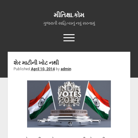
મીતિક્ષા.કોમ
ગુજરાતી સાહિત્યનું નવું સરનામું
open
menu
facebook
youtube
hello@mitixa.com
શેર માટીની ખોટ નથી
Published
April 10, 2014
by
admin
સ્વાગત
મારા વિશે
ચાતક (સ્વરચિત)
ગુજરાતી ગઝલો
ગીત, પ્રાર્થના અને ભજન
અન્ય રચનાઓ
open
વધુ માહિતી
dropdown