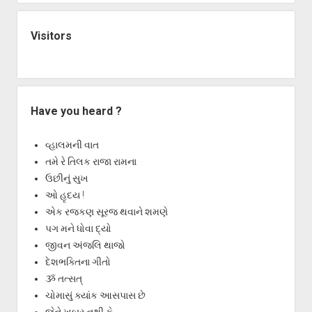
Visitors
Have you heard ?
વ્હાલમની વાત
તમે રે તિલક રાજા રામના
ઉછીનું સુખ
ઓ હૃદય !
એક રજકણ સૂરજ થવાને શમણે
પગ મને ધોવા દ્યો
જીવન અંજલિ થાજો
દેશભક્તિના ગીતો
ૐ તત્સત્
ચોમાસું ક્યાંક આસપાસ છે