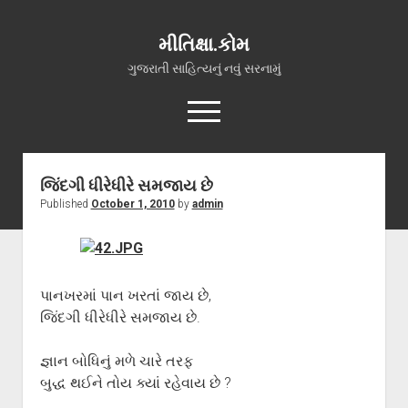
મીતિક્ષા.કોમ
ગુજરાતી સાહિત્યનું નવું સરનામું
open
menu
facebook
youtube
hello@mitixa.com
જિંદગી ધીરેધીરે સમજાય છે
Published
October 1, 2010
by
admin
સ્વાગત
મારા વિશે
ચાતક (સ્વરચિત)
પાનખરમાં પાન ખરતાં જાય છે,
ગુજરાતી ગઝલો
જિંદગી ધીરેધીરે સમજાય છે.
ગીત, પ્રાર્થના અને ભજન
અન્ય રચનાઓ
જ્ઞાન બોધિનું મળે ચારે તરફ
open
બુદ્ધ થઈને તોય ક્યાં રહેવાય છે ?
વધુ માહિતી
dropdown