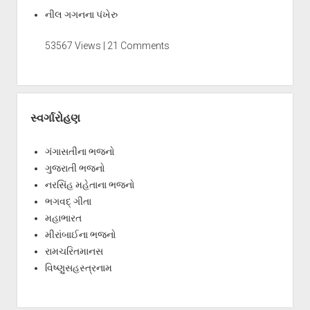
નીલ ગગનના પંખેરુ
53567 Views | 21 Comments
સ્વર્ગારોહણ
ગંગાસતીના ભજનો
ગુજરાતી ભજનો
નરસિંહ મહેતાના ભજનો
ભગવદ્ ગીતા
મહાભારત
મીરાંબાઈના ભજનો
રામચરિતમાનસ
વિષ્ણુસહસ્ત્રનામ