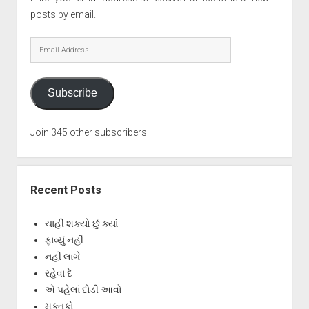
posts by email.
Email
Address
Subscribe
Join 345 other subscribers
Recent Posts
ચાહી શક્યો છું ક્યાં
ફાવ્યું નહીં
નહીં લાગે
રહેવા દે
એ પહેલાં દોડી આવો
મુક્તકો