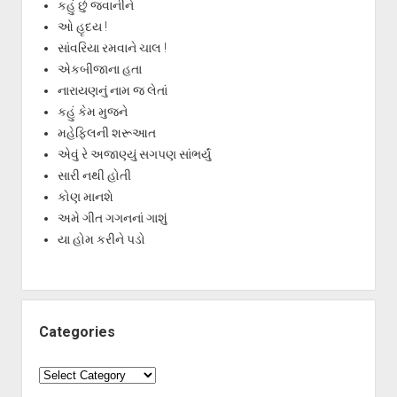
કહું છું જવાનીને
ઓ હૃદય !
સાંવરિયા રમવાને ચાલ !
એકબીજાના હતા
નારાયણનું નામ જ લેતાં
કહું કેમ મુજને
મહેફિલની શરૂઆત
એવું રે અજાણ્યું સગપણ સાંભર્યું
સારી નથી હોતી
કોણ માનશે
અમે ગીત ગગનનાં ગાશું
યા હોમ કરીને પડો
Categories
Categories