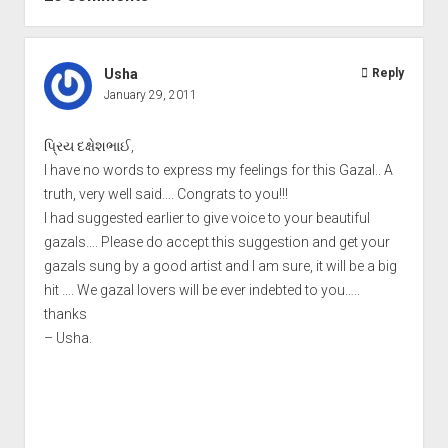
Usha
Reply
January 29, 2011
પ્રિય દક્ષેશભાઈ,
I have no words to express my feelings for this Gazal.. A
truth, very well said…. Congrats to you!!!
I had suggested earlier to give voice to your beautiful
gazals…. Please do accept this suggestion and get your
gazals sung by a good artist and I am sure, it will be a big
hit …. We gazal lovers will be ever indebted to you…..
thanks
– Usha.