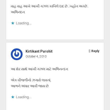
વાહ વાહ આખે આખી ગઝલ કાબિલે દાદ છે…બહોત અચ્છે..
અભિનંદન
Loading...
Kirtikant Purohit
Reply
October 4, 2010
આ શેર સાથે આખી ગઝલ માટે અભિનન્દન
એક વીજળીનો ઝગારો લાવતાં,
આભને અંધાર આવી જાય છે.
Loading...