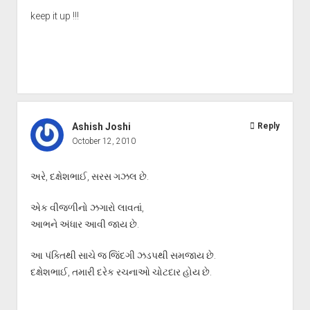
keep it up !!!
Ashish Joshi
Reply
October 12, 2010
અરે, દક્ષેશભાઈ, સરસ ગઝલ છે.
એક વીજળીનો ઝગારો લાવતાં,
આભને અંધાર આવી જાય છે.
આ પંક્તિથી સાચે જ જિંદગી ઝડપથી સમજાય છે.
દક્ષેશભાઈ, તમારી દરેક રચનાઓ ચોટદાર હોય છે.