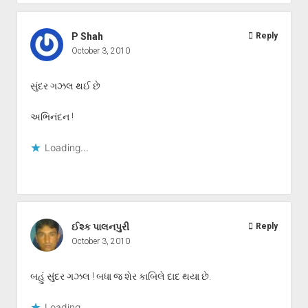
P Shah
Reply
October 3, 2010
સુંદર ગઝલ થઈ છે
અભિનંદન !
Loading...
ઈશ્ક પાલનપુરી
Reply
October 3, 2010
બહું સુંદર ગઝલ ! બધા જ શેર કાબિલે દાદ થયા છે.
Loading...