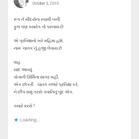
October 3, 2010
રૂપ ને સૌંદર્યના સ્વામી બની,
ફુલ પણ ક્યારેક તો પસ્તાય છે.
એ પ્રતિક્ષાનો ખરે મહિમા હશે,
નામ ‘ચાતક’નું હજી લેવાય છે.
વાહ
યાદ આવ્યું
પોતાની ઊર્મિના સાગર મહીં,
એક છોકરી… ચાતક નજરે પ્રતિક્ષા કરે,
ને છીપ સમું તરસે- સ્વાતિનું બુંદ એક,
ક્યારે વરસે ?
Loading...