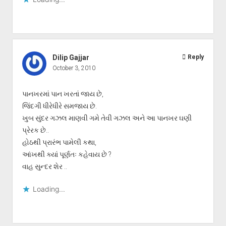
Dilip Gajjar
Reply
October 3, 2010
પાનખરમાં પાન ખરતાં જાય છે,
જિંદગી ધીરેધીરે સમજાય છે.
ખુબ સુંદર ગઝલ માણવી ગમે તેવી ગઝલ અને આ પાનખર ઘણી
પ્રેરક છે..
હોઠથી પ્રારંભ પામેલી કથા,
આંખથી ક્યાં પૂર્ણતઃ કહેવાય છે ?
વાહ સુન્દર શેર ..
Loading...