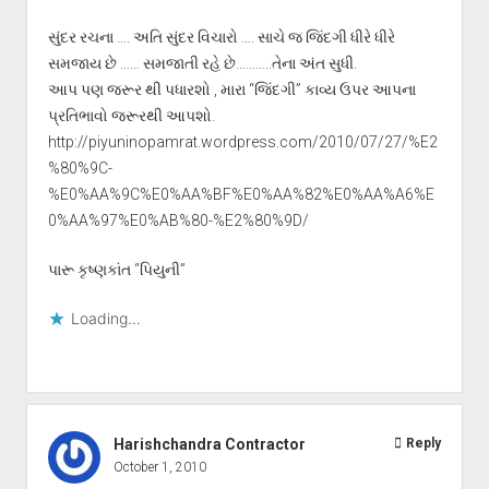
સુંદર રચના …. અતિ સુંદર વિચારો …. સાચે જ જિંદગી ધીરે ધીરે
સમજાય છે …… સમજાતી રહે છે………..તેના અંત સુધી.
આપ પણ જરૂર થી પધારશો , મારા “જિંદગી” કાવ્ય ઉપર આપના
પ્રતિભાવો જરૂરથી આપશો.
http://piyuninopamrat.wordpress.com/2010/07/27/%E2
%80%9C-
%E0%AA%9C%E0%AA%BF%E0%AA%82%E0%AA%A6%E
0%AA%97%E0%AB%80-%E2%80%9D/
પારૂ કૃષ્ણકાંત “પિયુની”
Loading...
Harishchandra Contractor
Reply
October 1, 2010