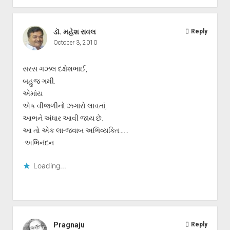
ડૉ. મહેશ રાવલ
Reply
October 3, 2010
સરસ ગઝલ દક્ષેશભાઈ,
બહુજ ગમી.
એમાંય
એક વીજળીનો ઝગારો લાવતાં,
આભને અંધાર આવી જાય છે.
આ તો એક લા-જવાબ અભિવ્યક્તિ……
-અભિનંદન
Loading...
Pragnaju
Reply