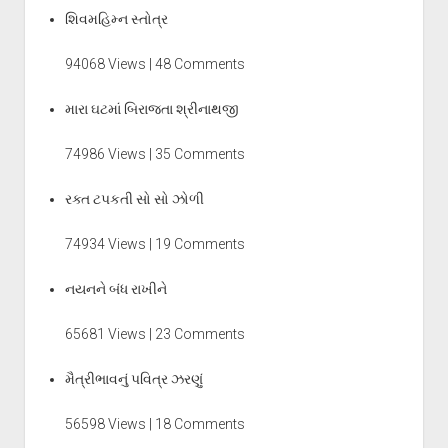
શિવમહિમ્ન સ્તોત્ર
94068 Views | 48 Comments
મારા ઘટમાં બિરાજતા શ્રીનાથજી
74986 Views | 35 Comments
રક્ત ટપકતી સો સો ઝોળી
74934 Views | 19 Comments
નયનને બંધ રાખીને
65681 Views | 23 Comments
મૈત્રીભાવનું પવિત્ર ઝરણું
56598 Views | 18 Comments