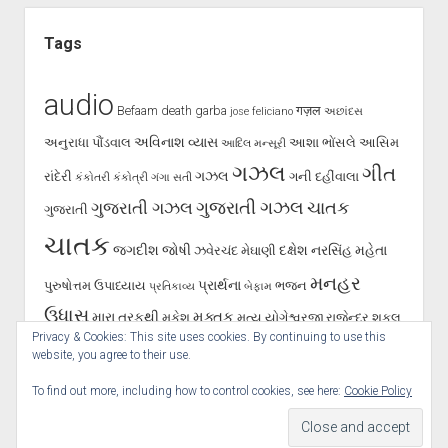
Tags
audio
Befaam
death
garba
गज़ल
jose feliciano
અછાંદસ
અવિનાશ વ્યાસ
અનુરાધા પૌંડવાલ
આશા ભોંસલે
આસિમ
આદિલ મન્સૂરી
ગઝલ
ગીત
ગઝલ
રાંદેરી
ગની દહીંવાલા
કંકોતરી
કંકોત્રી
ગંગા સતી
ગુજરાતી ગઝલ
ગુજરાતી ગઝલ
ચાતક
ગુજરાતી
ચાતક
જગદીશ જોષી
દક્ષેશ
નરસિંહ મહેતા
ઝવેરચંદ મેઘાણી
મનહર
પ્રાર્થના
પુરુષોત્તમ ઉપાધ્યાય
ભજન
પ્રતિકાવ્ય
બેફામ
ઉધાસ
મુક્તક
મારા તરફથી
મુકેશ
મૃત્યુ
યોગેશ્વરજી
રાજેન્દ્ર શુકલ
Privacy & Cookies: This site uses cookies. By continuing to use this
શૂન્ય પાલનપુરી
રાવજી પટેલ
સૈફ પાલનપુરી
હસ્તાક્ષર
સર્જન
website, you agree to their use.
To find out more, including how to control cookies, see here:
Cookie Policy