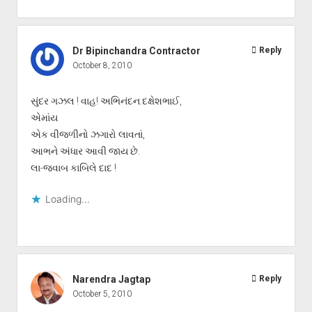
Dr Bipinchandra Contractor
Reply
October 8, 2010
સુંદર ગઝલ ! વાહ! અભિનંદન.દક્ષેશભાઈ,
એમાંય
એક વીજળીનો ઝગારો લાવતાં,
આભને અંધાર આવી જાય છે.
લા-જવાબ કાબિલે દાદ !
Loading...
Narendra Jagtap
Reply
October 5, 2010