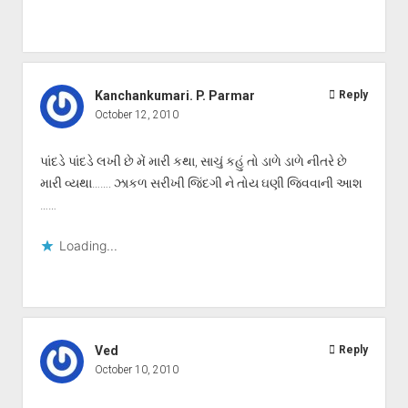
Kanchankumari. P. Parmar
Reply
October 12, 2010
પાંદડે પાંદડે લખી છે મેં મારી કથા, સાચું કહું તો ડાળે ડાળે નીતરે છે
મારી વ્યથા……. ઝાકળ સરીખી જિંદગી ને તોય ઘણી જિવવાની આશ
……
Loading...
Ved
Reply
October 10, 2010