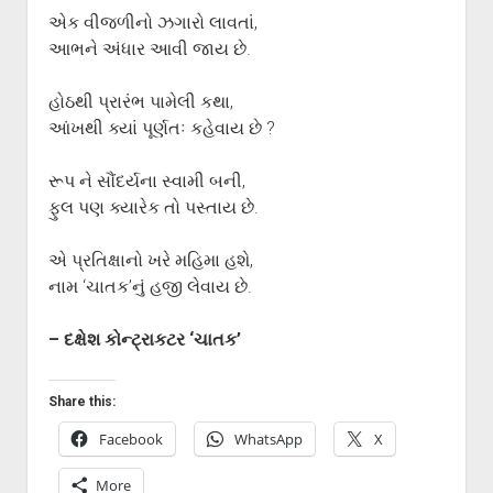
ગુજરાતી સાહિત્ય-જગત
menu
એક વીજળીનો ઝગારો લાવતાં,
આપના પ્રતિભાવો
આભને અંધાર આવી જાય છે.
સર્જકોને સલામ
હોઠથી પ્રારંભ પામેલી કથા,
આપની રચનાઓ
આંખથી ક્યાં પૂર્ણતઃ કહેવાય છે ?
Privacy Policy
રૂપ ને સૌંદર્યના સ્વામી બની,
ફુલ પણ ક્યારેક તો પસ્તાય છે.
એ પ્રતિક્ષાનો ખરે મહિમા હશે,
નામ ‘ચાતક’નું હજી લેવાય છે.
– દક્ષેશ કોન્ટ્રાકટર ‘ચાતક’
Share this:
Facebook
WhatsApp
X
More