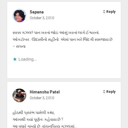
Sapana
Reply
October 3, 2010
સરસ ગઝલ!! પાન ખરતાં જોઇ આંસું ખરતાં લાગે ઈશ્વરનાં..
ઓકટૉબર.. ઊદાસીનો મહીનો. એમાં પાન ખરે જિંદગી સમજાય છે
– સપના
Loading...
Himanshu Patel
Reply
October 3, 2010
હોઠથી પ્રારંભ પામેલી કથા,
આંખથી ક્યાં પૂર્ણતઃ કહેવાય છે ?
આ વધારે ગમ્યો છે..વાંચનપ્રિય ગઝલમાં…