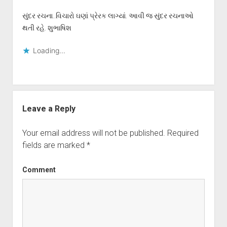
સુંદર રચના..વિચારો ઘણાં પ્રેરક લાગ્યાં. આવી જ સુંદર રચનાઓ
થતી રહે. શુભાષિશ
Loading...
Leave a Reply
Your email address will not be published.
Required
fields are marked
*
Comment