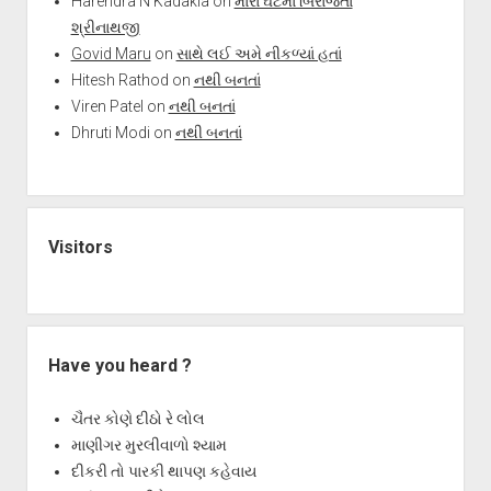
Harendra N Kadakia
on
મારા ઘટમાં બિરાજતા
શ્રીનાથજી
Govid Maru
on
સાથે લઈ અમે નીકળ્યાં હતાં
Hitesh Rathod
on
નથી બનતાં
Viren Patel
on
નથી બનતાં
Dhruti Modi
on
નથી બનતાં
Visitors
Have you heard ?
ચૈતર કોણે દીઠો રે લોલ
માણીગર મુરલીવાળો શ્યામ
દીકરી તો પારકી થાપણ કહેવાય