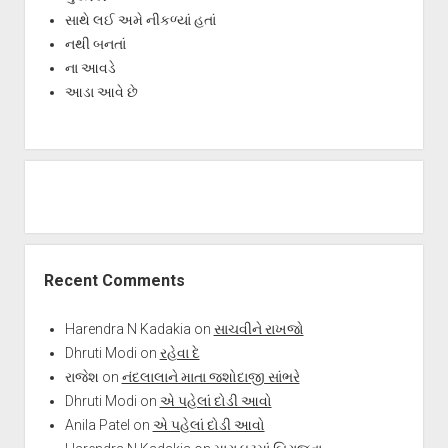
સાથે લઈ અમે નીકળ્યાં હતાં
નથી બનતાં
ના આવડે
આડા આવે છે
Recent Comments
Harendra N Kadakia
on
સાચવીને રાખજો
Dhruti Modi
on
રહેવા દે
રાજેશ
on
નંદલાલાને માતા જશોદાજી સાંભરે
Dhruti Modi
on
એ પહેલાં દોડી આવો
Anila Patel
on
એ પહેલાં દોડી આવો