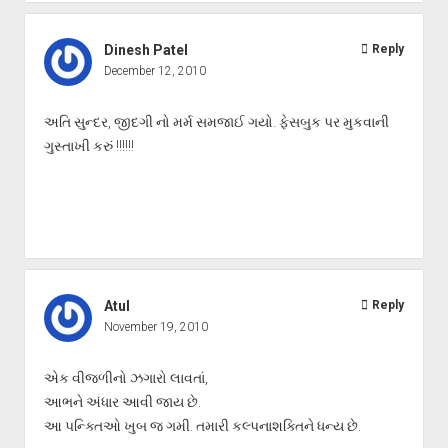
Dinesh Patel
Reply
December 12, 2010
અતિ સુન્દર, જીદગી નો મર્મ સમજાઈ ગયો. ફેસબુક પર મુકવાની
ગુસ્તાખી કરું !!!!!!
Atul
Reply
November 19, 2010
એક વીજળીનો ઝગારો લાવતાં,
આભને અંધાર આવી જાય છે.
આ પન્ક્તિઓ ખુબ જ ગમી. તમારી કલ્પનાશક્તિને ધન્ય છે.