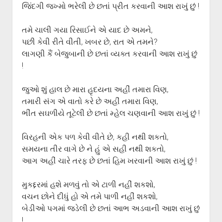
ગુજરાતી સાહિત્ય-જગત
menu
જિંદગી જખ્મો ભરેલી છે છતાં પ્રીત કરવાની આશ રાખું છું !
આપના પ્રતિભાવો
તમે ચાલી ગયા રિસાઈને એ યાદ છે અમને,
સર્જકોને સલામ
પછી કેવી રીતે વીતી, ખબર છે, રાત એ તમને?
આપની રચનાઓ
લાગણી કૈં બેજુબાની છે છતાં વ્યક્ત કરવાની આશ રાખું છું
!
Privacy Policy
જુઓ શું હાલ છે મારા હૃદયના અહીં તમારા વિણ,
તમારી સંગ એ વાતો કરે છે અહીં તમારા વિણ,
ભીંત સઘળીયે તૂટેલી છે છતાં મ્હેલ ચણવાની આશ રાખું છું !
વિરહની એક પળ કેવી વીતે છે, કહી નથી શકતો,
સમયના તીર વાગે છે ને હું એ સહી નથી શકતો,
આગ અહીં ચારે તરફ છે છતાં હિમ ખરવાની આશ રાખું છું !
મુકદ્દરમાં હશે મળવું તો એ ટાળી નહીં શકશો,
વચન છોને દીધું હો એ તમે પાળી નહીં શકશો,
બેડીઓ પગમાં જડેલી છે છતાં આભ અડવાની આશ રાખું છું
!