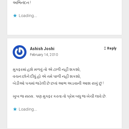
અભિનંદન !
Loading...
Ashish Joshi
Reply
February 14, 2010
મુકદ્દરમાં હશે મળવું તો એ ટાળી નહીં શકશો,
વચન છોને દીધું હો એ તમે પાળી નહીં શકશો,
બેડીઓ પગમાં જડેલી છે છતાં આભ અડવાની આશ રાખું છું !
ખુબ જ સરસ.. પણ મુકદ્દર કરતા તો પ્રેમ બધુ જ ખેચી લાવે છે.
Loading...