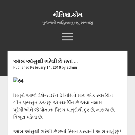
મીતિક્ષા.કોમ
ગુજરાતી સાહિત્યનું નવું સરનામું
open
menu
facebook
youtube
hello@mitixa.com
આંખ આંસુથી ભરેલી છે છતાં …
Published
February 14, 2010
by
admin
સ્વાગત
મારા વિશે
ચાતક (સ્વરચિત)
મિત્રો આજે વેલેન્ટાઈન ડે નિમિત્તે મારું એક સ્વરચિત
ગુજરાતી ગઝલો
ગીત પ્રસ્તુત કરું છું. એ સમર્પિત છે એવા તમામ
ગીત, પ્રાર્થના અને ભજન
પ્રેમીઓને જે પોતાના પ્રિય પાત્રોથી દુર છે, નારાજ છે,
વિખુટાં પડેલા છે.
અન્ય રચનાઓ
open
વધુ માહિતી
આંખ આંસુથી ભરેલી છે છતાં સ્મિત કરવાની આશ રાખું છું !
dropdown