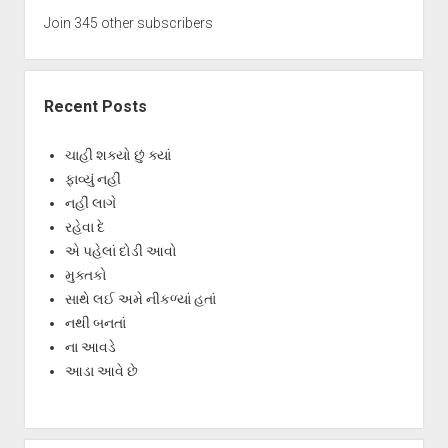
Join 345 other subscribers
Recent Posts
ચાહી શક્યો છું ક્યાં
ફાવ્યું નહીં
નહીં લાગે
રહેવા દે
એ પહેલાં દોડી આવો
મુક્તકો
સાથે લઈ અમે નીકળ્યાં હતાં
નથી બનતાં
ના આવડે
આડા આવે છે