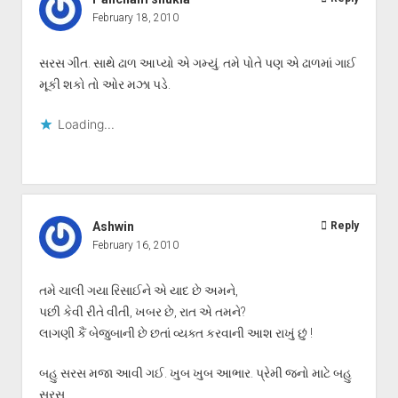
February 18, 2010
સરસ ગીત. સાથે ઢાળ આપ્યો એ ગમ્યું. તમે પોતે પણ એ ઢાળમાં ગાઈ
મૂકી શકો તો ઓર મઝા પડે.
Loading...
Ashwin
Reply
February 16, 2010
તમે ચાલી ગયા રિસાઈને એ યાદ છે અમને,
પછી કેવી રીતે વીતી, ખબર છે, રાત એ તમને?
લાગણી કૈં બેજુબાની છે છતાં વ્યક્ત કરવાની આશ રાખું છું !
બહુ સરસ મજા આવી ગઈ. ખુબ ખુબ આભાર. પ્રેમી જનો માટે બહુ
સરસ.