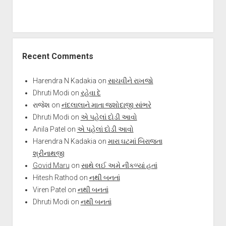
Recent Comments
Harendra N Kadakia
on
સાચવીને રાખજો
Dhruti Modi
on
રહેવા દે
રાજેશ
on
નંદલાલાને માતા જશોદાજી સાંભરે
Dhruti Modi
on
એ પહેલાં દોડી આવો
Anila Patel
on
એ પહેલાં દોડી આવો
Harendra N Kadakia
on
મારા ઘટમાં બિરાજતા
શ્રીનાથજી
Govid Maru
on
સાથે લઈ અમે નીકળ્યાં હતાં
Hitesh Rathod
on
નથી બનતાં
Viren Patel
on
નથી બનતાં
Dhruti Modi
on
નથી બનતાં