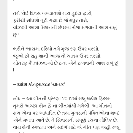
તમે કોઈ દિવસ ખખડાવશો મારા હૃદય-દ્વારો,
ફરીથી સાંધશો તૂટી ગયા છે જે મધુર તારો,
વાંઝણી આશા મિલનની છે છતાં રોજ મળવાની આશ રાખું
છું !
ભરીને શ્વાસમાં દરિયો તમે મુજ રણ ઉપર વરસો,
જુઓ છો રાહ શાની આજ તો ચાતક ઉપર તરસો,
ચોતરફ કૈં ઝાંઝવાઓ છે છતાં એને છળવાની આશ રાખું છું
!
– દક્ષેશ કોન્ટ્રાકટર ‘ચાતક’
નોંધ – આ ગીતની પ્રેરણા 2002માં રજૂ થયેલ ફિલ્મ-
તુમસે અચ્છા કૌન હૈ-ના ગીતમાંથી મળેલી. આ ગીતનો
ઢાળ એના પર આધારિત છે તથા મુખડાની પંક્તિઓના શબ્દ
એને મળતા આવે છે. તે સિવાયની સંપૂર્ણ રચના મૌલિક છે.
વાચકોની સ્પષ્ટતા અને સંદર્ભ માટે એ ગીત પણ અહીં રજૂ