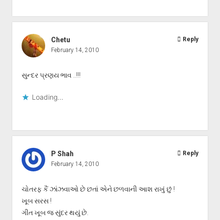
Chetu
Reply
February 14, 2010
સુન્દર પ્રણય ભાવ ..!!!
Loading...
P Shah
Reply
February 14, 2010
ચોતરફ કૈં ઝાંઝવાઓ છે છતાં એને છળવાની આશ રાખું છું !
ખૂબ સરસ !
ગીત ખૂબ જ સુંદર થયું છે.