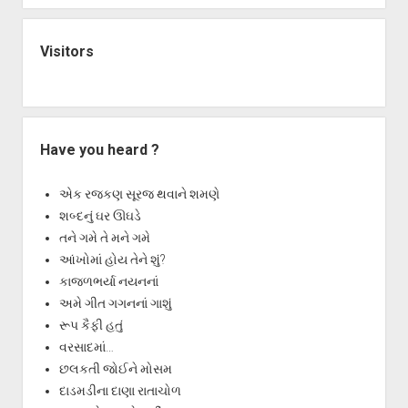
Visitors
Have you heard ?
એક રજકણ સૂરજ થવાને શમણે
શબ્દનું ઘર ઊઘડે
તને ગમે તે મને ગમે
આંખોમાં હોય તેને શું?
કાજળભર્યા નયનનાં
અમે ગીત ગગનનાં ગાશું
રૂપ કૈફી હતું
વરસાદમાં…
છલકતી જોઈને મોસમ
દાડમડીના દાણા રાતાચોળ