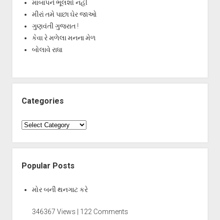
માબાપને ભૂલશો નહીં
મીરાં તમે પાછા ઘેર જાઓ
ગુણવંતી ગુજરાત !
કેવા રે મળેલા મનના મેળ
બોલાવે રાધા
Categories
Categories
Popular Posts
મોર બની થનગાટ કરે
346367 Views | 122 Comments