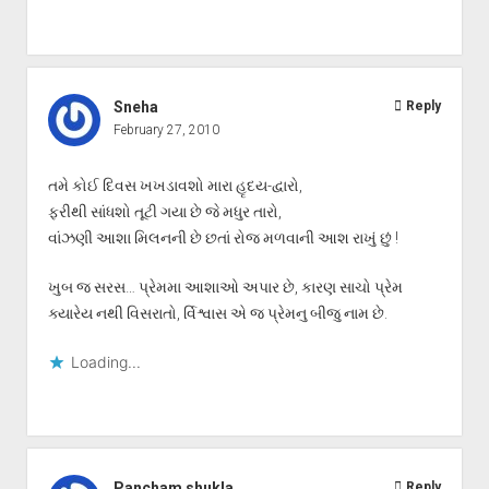
Sneha
Reply
February 27, 2010
તમે કોઈ દિવસ ખખડાવશો મારા હૃદય-દ્વારો,
ફરીથી સાંધશો તૂટી ગયા છે જે મધુર તારો,
વાંઝણી આશા મિલનની છે છતાં રોજ મળવાની આશ રાખું છું !
ખુબ જ સરસ… પ્રેમમા આશાઓ અપાર છે, કારણ સાચો પ્રેમ
ક્યારેય નથી વિસરાતો, ર્વિશ્વાસ એ જ પ્રેમનુ બીજુ નામ છે.
Loading...
Pancham shukla
Reply