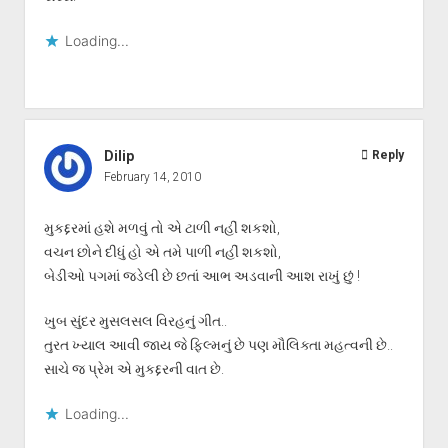
Loading...
Dilip
Reply
February 14, 2010
મુકદ્દરમાં હશે મળવું તો એ ટાળી નહીં શકશો,
વચન છોને દીધું હો એ તમે પાળી નહીં શકશો,
બેડીઓ પગમાં જડેલી છે છતાં આભ અડવાની આશ રાખું છું !
ખુબ સુંદર મુસલસલ વિરહનું ગીત..
તુરત ખ્યાલ આવી જાય જે ફિલ્મનું છે પણ મૌલિક્તા મહત્વની છે..
સાચે જ પ્રેમ એ મુકદ્દરની વાત છે.
Loading...