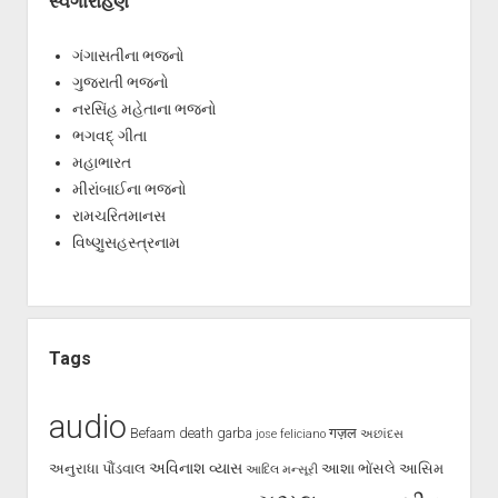
સ્વર્ગારોહણ
ગંગાસતીના ભજનો
ગુજરાતી ભજનો
નરસિંહ મહેતાના ભજનો
ભગવદ્ ગીતા
મહાભારત
મીરાંબાઈના ભજનો
રામચરિતમાનસ
વિષ્ણુસહસ્ત્રનામ
Tags
audio
Befaam
death
garba
गज़ल
jose feliciano
અછાંદસ
અવિનાશ વ્યાસ
અનુરાધા પૌંડવાલ
આશા ભોંસલે
આસિમ
આદિલ મન્સૂરી