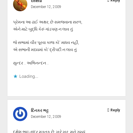
chetu
Reply
December 12, 2009
પ્રેમના આ ઢાઈ અક્ષર, છે સમજવાના સરળ,
એને માટે બુદ્ધિ કેરું ગાંડપણ ન લાવ તું.
જે સભામાં ચીર પૂરવા કાજ કો’ માધવ નહીં,
એ સભાની મધ્યમાં કો’ દ્રૌપદી ન લાવ તું.
સુન્દર .. અભિનન્દન ..
Loading...
દિનકર ભટ્ટ
Reply
December 12, 2009
દક્ષેશ ભાઇ સુંદર મુક્તક છે. ખરે ખર, મને ગમ્યું