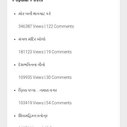
મોર બની થનગાટ કરે
346387 Views | 122 Comments
મંગલ મંદિર ખોલો
181123 Views | 19 Comments
દેશભક્તિના ગીતો
109935 Views | 30 Comments
પ્રિય પપ્પા … તમારા વગર
103419 Views | 54 Comments
શિવમહિમ્ન સ્તોત્ર