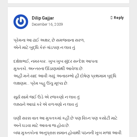
Dilip Gajjar
Reply
December 16, 2009
પ્રેમના આ ઢાઈ અક્ષર, છે સમજવાના સરળ,
એને માટે બુદ્ધિ કેરું ગાંડપણ ન લાવ તું.
દક્ષેશભઈ, નમસ્કાર.. ખુબ ખુબ સુંદર સન્દેશ આપતા
મુક્તકો..અન્તરના ઊંડાણમાંથી આવેલા છે.
અહી મને યાદ આવી ગયું..અનારમ્ભો હી દોષેણ પ્રથમામ બુદ્ધિ
લક્ષણમ… પ્રેમ બહુ ઉંચુ મૂલ્ય છે.
સૂર્ય સામે જઈ ઉડે એ રજકણો ન લાવ તું
લક્ષ્યને આઘાં કરે એ વળગણો ન લાવ તું
ઘણી સરસ વાત આ મુક્તકમાં કહી છે પણ વિઘ્ન પણ કસોટી માટે
અને ઘડવા માટે આવતા જ હોય છે.
બધા મુક્તકોના અનુપ્રાસ સમાન હોવાથી પઠનની ખુબ મજા આવી.