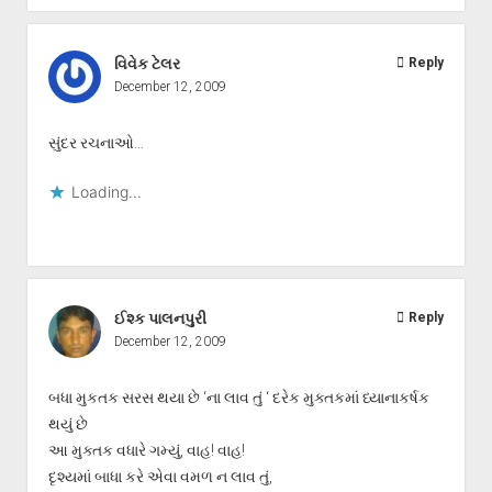
વિવેક ટેલર
Reply
December 12, 2009
સુંદર રચનાઓ…
Loading...
ઈશ્ક પાલનપુરી
Reply
December 12, 2009
બધા મુકતક સરસ થયા છે ‘ના લાવ તું ‘ દરેક મુક્તકમાં ધ્યાનાકર્ષક
થયું છે
આ મુક્તક વધારે ગમ્યું, વાહ! વાહ!
દૃશ્યમાં બાધા કરે એવા વમળ ન લાવ તું,