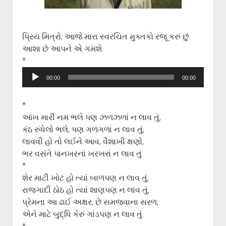
ગુજરાતી સાહિત્ય-જગત
menu
આપના પ્રતિભાવો
સર્જકોને સલામ
પ્રિય મિત્રો, આજે મારા સ્વરચિત મુક્તકો રજૂ કરું છું.
આશા છે આપને એ ગમશે.
આપની રચનાઓ
*
Privacy Policy
Audio
00:00
00:00
Player
*
આંખ મારી નમ ભલે પણ ઝળઝળાં ન લાવ તું,
કંઠ રુંધેલો ભલે, પણ ગળગળાં ન લાવ તું,
લાવવી હો તો લઈને આવ, વૈશાખી ક્ષણો,
ભર વસંતે પાનખરનાં ખરખરાં ન લાવ તું.
*
શેર માટી ખોટ હો ત્યાં બાળપણ ન લાવ તું,
રાજગાદી ઠોઠ હો ત્યાં શાણપણ ન લાવ તું,
પ્રેમના આ ઢાઈ અક્ષર, છે સમજવાના સરળ,
એને માટે બુદ્ધિ કેરું ગાંડપણ ન લાવ તું.