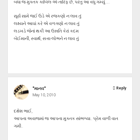
બધા જ મુક્તક કાબિલ-એ-તારિફ છે, પરંતુ આ વધુ ગમ્યું ….
સૂર્ય સામે જઈ ઉડે એ રજકણો ન લાવ તું
લક્ષ્યને આઘાં કરે એ વળગણો ન લાવ તું
લડખડે જેનાં થકી આ ઉન્નતિ કેરાં કદમ
બેઈમાની, સ્વાર્થ, સત્તા-લોભને ન લાવ તું.
"માનવ"
Reply
May 10, 2010
દક્ષેશ ભાઈ,
આપના અવાજમાં જ આપના મુક્તક સાંભળ્યા.. પ્રેમ વાળી વાત
ગમી..