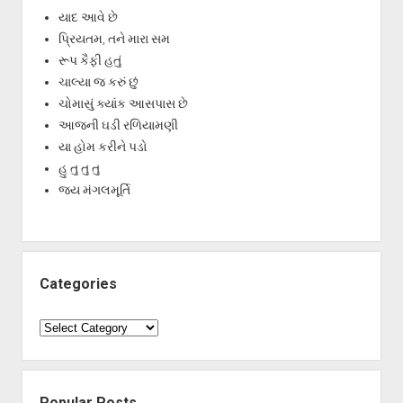
યાદ આવે છે
પ્રિયતમ, તને મારા સમ
રૂપ કૈફી હતું
ચાલ્યા જ કરું છું
ચોમાસું ક્યાંક આસપાસ છે
આજની ઘડી રળિયામણી
યા હોમ કરીને પડો
હુ તુ તુ તુ
જય મંગલમૂર્તિ
Categories
Categories
Popular Posts