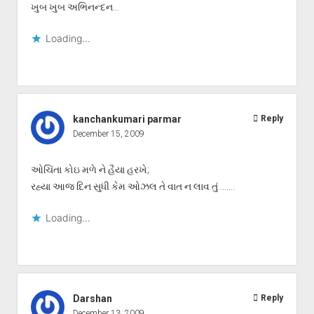
ખુબ ખુબ અભિનન્દન…
Loading...
kanchankumari parmar
Reply
December 15, 2009
ઓચિંતા કોઇ મળે ને હૈયા હરખે;
રહ્યા આજ દિન સુધી કેમ ઓઝલ તે વાત ન લાવ તું …….
Loading...
Darshan
Reply
December 13, 2009