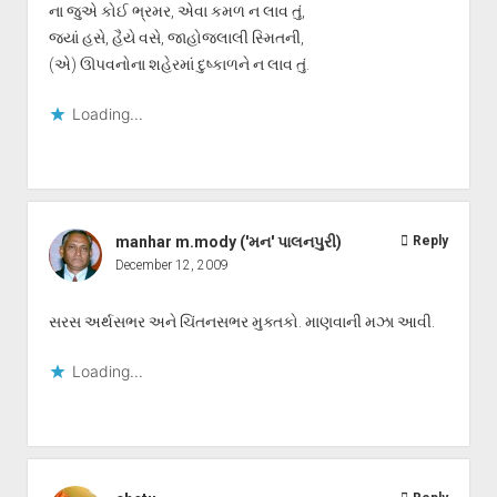
ના જુએ કોઈ ભ્રમર, એવા કમળ ન લાવ તું,
જ્યાં હસે, હૈયે વસે, જાહોજલાલી સ્મિતની,
(એ) ઊપવનોના શહેરમાં દુષ્કાળને ન લાવ તું.
Loading...
manhar m.mody ('મન' પાલનપુરી)
Reply
December 12, 2009
સરસ અર્થસભર અને ચિંતનસભર મુક્તકો. માણવાની મઝા આવી.
Loading...