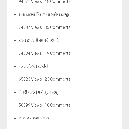
94071 Views | 48 Comments
મારા ઘટમાં બિરાજતા શ્રીનાથજી
74987 Views | 35 Comments
રક્ત ટપકતી સો સો ઝોળી
74934 Views | 19 Comments
નયનને બંધ રાખીને
65683 Views | 23 Comments
મૈત્રીભાવનું પવિત્ર ઝરણું
56599 Views | 18 Comments
નીલ ગગનના પંખેરુ