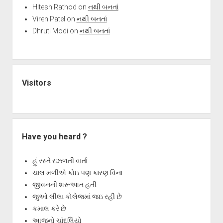
Hitesh Rathod
on
નથી બનતાં
Viren Patel
on
નથી બનતાં
Dhruti Modi
on
નથી બનતાં
Visitors
Have you heard ?
હું રસ્તે રઝળતી વાર્તા
ચાલ મળીએ કોઇ પણ કારણ વિના
જીવનની શરૂઆત હતી
જુઓ લીલા કોલેજમાં જઇ રહી છે
કમાલ કરે છે
આજનો ચાંદલિયો