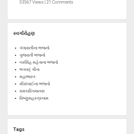
53567 Views | 21 Comments
સ્વર્ગારોહણ
ગંગાસતીના ભજનો
ગુજરાતી ભજનો
નરસિંહ મહેતાના ભજનો
ભગવદ્ ગીતા
મહાભારત
મીરાંબાઈના ભજનો
રામચરિતમાનસ
વિષ્ણુસહસ્ત્રનામ
Tags