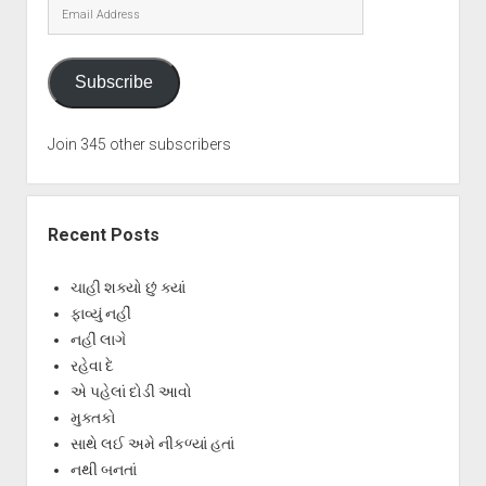
Email
Address
Subscribe
Join 345 other subscribers
Recent Posts
ચાહી શક્યો છું ક્યાં
ફાવ્યું નહીં
નહીં લાગે
રહેવા દે
એ પહેલાં દોડી આવો
મુક્તકો
સાથે લઈ અમે નીકળ્યાં હતાં
નથી બનતાં