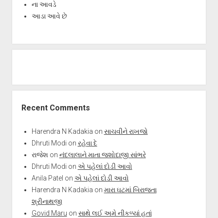
ના આવડે
આડા આવે છે
Recent Comments
Harendra N Kadakia
on
સાચવીને રાખજો
Dhruti Modi
on
રહેવા દે
રાજેશ
on
નંદલાલાને માતા જશોદાજી સાંભરે
Dhruti Modi
on
એ પહેલાં દોડી આવો
Anila Patel
on
એ પહેલાં દોડી આવો
Harendra N Kadakia
on
મારા ઘટમાં બિરાજતા
શ્રીનાથજી
Govid Maru
on
સાથે લઈ અમે નીકળ્યાં હતાં