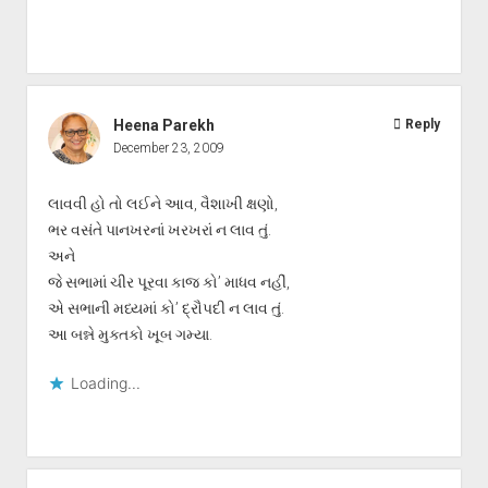
Heena Parekh
Reply
December 23, 2009
લાવવી હો તો લઈને આવ, વૈશાખી ક્ષણો,
ભર વસંતે પાનખરનાં ખરખરાં ન લાવ તું.
અને
જે સભામાં ચીર પૂરવા કાજ કો’ માધવ નહીં,
એ સભાની મધ્યમાં કો’ દ્રૌપદી ન લાવ તું.
આ બન્ને મુક્તકો ખૂબ ગમ્યા.
Loading...