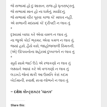
*
જે સભામાં હો દુઃશાસન, રાજ હો ધૃતરાષ્ટ્રનું,
જે સભામાં માન હો ના ધર્મનું, મર્યાદનું,
જે સભામાં ચીર પૂરવા કાજ કો’ માધવ નહીં,
એ સભાની મધ્યમાં કો’ દ્રૌપદી ન લાવ તું.
*
દૃશ્યમાં બાધા કરે એવા વમળ ન લાવ તું,
ના જુએ કોઈ ભ્રમર, એવા કમળ ન લાવ તું,
જ્યાં હસે, હૈયે વસે, જાહોજલાલી સ્મિતની,
(એ) ઊપવનોના શહેરમાં દુષ્કાળને ન લાવ તું.
*
સૂર્ય સામે જઈ ઉડે એ રજકણો ન લાવ તું
લક્ષ્યને આઘાં કરે એ વળગણો ન લાવ તું
લડખડે જેનાં થકી આ ઉન્નતિ કેરાં કદમ
બેઈમાની, સ્વાર્થ, સત્તા-લોભને ન લાવ તું.
– દક્ષેશ કોન્ટ્રાકટર ‘ચાતક’
Share this: