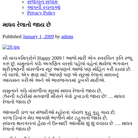
સર્જકોને સલામ
આપની રચનાઓ
Privacy Policy
માધવ રેલાતો જાય છે
Published
January 1, 2009
by
admin
સૌ વાચકમિત્રોને Happy 2009 ! આજે મારી એક સ્વરચિત કૃતિ રજૂ
કરું છું. યમુનાને કાંઠે અગણિત વરસો પહેલાં વહેતાં થયેલા ભગવાન
શ્રીકૃષ્ણની વાંસળીના સૂર આપણને આજે પણ મોહિત કરી રહ્યાં છે.
તો ચાલો, એક ક્ષણ માટે આપણે પણ એ સૂરમાં રેલાતાં માધવનું
આચમન કરીએ અને એ ભાવજગતમાં ડૂબકી મારીએ.
યમુનાને કાંઠે વાંસળીના સૂરમાં માધવ રેલાતો જાય છે,
ઝેરની કટોરીમાં મતવાલી મીરાંને કેવો ડૂબાડતો જાય છે! … માધવ
રેલાતો જાય છે
આંબાની ડાળ પર મંજરીઓ મ્હોરતાં કોયલ કૂહૂ કૂહૂ ગાય છે,
કાળા ડિબાંગ મેઘ આકાશે ભાળીને મોર ટહૂકાતો જાય છે,
રાધાના થનગનતાં હૈયા ને ઉન્માદી આંખોમાં શું શું વંચાય છે …. માધવ
રેલાતો જાય છે