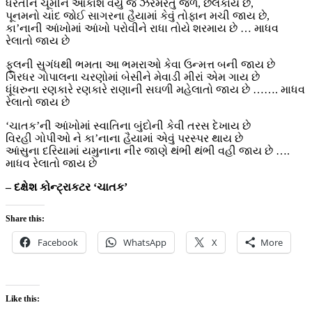
ધરતીને ચૂમીને આકાશે વેર્યું જે ઝરમરતું જળ, છલકાય છે,
પૂનમનો ચાંદ જોઈ સાગરના હૈયામાં કેવું તોફાન મચી જાય છે,
કા’નાની આંખોમાં આંખો પરોવીને રાધા તોયે શરમાય છે … માધવ
રેલાતો જાય છે
ફૂલની સુગંધથી ભમતા આ ભમરાઓ કેવા ઉન્મત્ત બની જાય છે
ગિરધર ગોપાલના ચરણોમાં બેસીને મેવાડી મીરાં એમ ગાય છે
ધૂંધરુના રણકારે રણકારે રાણાની સઘળી મહેલાતો જાય છે ……. માધવ
રેલાતો જાય છે
‘ચાતક’ની આંખોમાં સ્વાતિના બુંદોની કેવી તરસ દેખાય છે
વિરહી ગોપીઓ ને કા’નાના હૈયામાં એવું પરસ્પર થાય છે
આંસુના દરિયામાં યમુનાના નીર જાણે થંભી થંભી વહી જાય છે ….
માધવ રેલાતો જાય છે
– દક્ષેશ કોન્ટ્રાકટર ‘ચાતક’
Share this:
Facebook
WhatsApp
X
More
Like this: