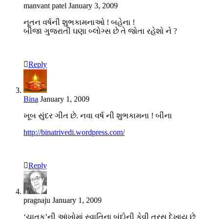
manvant patel
January 3, 2009
નૂતન વર્ષની શુભકામનાઓ ! બહેના !
બીજા ગુજરાતી ઘણા બ્લોગ્સ છે તે જોતા રહેશો ને ?
Reply
Bina
January 1, 2009
ખૂબ સુંદર ગીત છે. નવા વર્ષ ની શુભકામના ! બીના
http://binatrivedi.wordpress.com/
Reply
pragnaju
January 1, 2009
‘ચાતક’ની આંખોમાં સ્વાતિના બુંદોની કેવી તરસ દેખાય છે