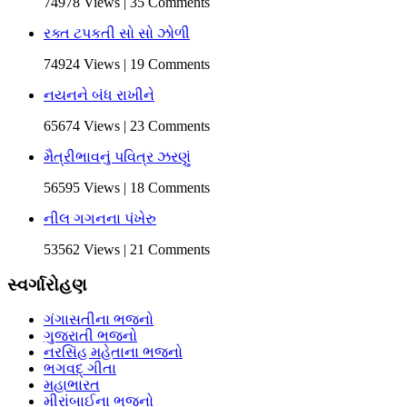
74978 Views | 35 Comments
રક્ત ટપકતી સો સો ઝોળી
74924 Views | 19 Comments
નયનને બંધ રાખીને
65674 Views | 23 Comments
મૈત્રીભાવનું પવિત્ર ઝરણું
56595 Views | 18 Comments
નીલ ગગનના પંખેરુ
53562 Views | 21 Comments
સ્વર્ગારોહણ
ગંગાસતીના ભજનો
ગુજરાતી ભજનો
નરસિંહ મહેતાના ભજનો
ભગવદ્ ગીતા
મહાભારત
મીરાંબાઈના ભજનો