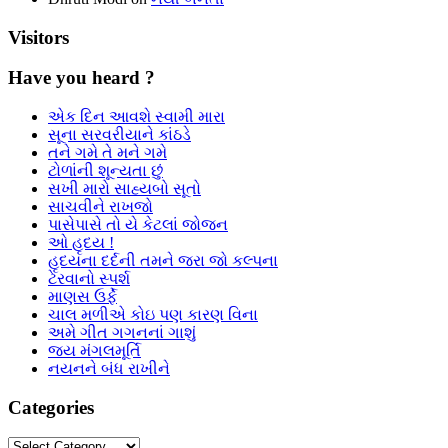
Visitors
Have you heard ?
એક દિન આવશે સ્વામી મારા
સૂના સરવરીયાને કાંઠડે
તને ગમે તે મને ગમે
ટોળાંની શૂન્યતા છું
સખી મારો સાહ્યબો સૂતો
સાચવીને રાખજો
પાસેપાસે તો યે કેટલાં જોજન
ઓ હૃદય !
હૃદયના દર્દની તમને જરા જો કલ્પના
ટેરવાનો સ્પર્શ
માણસ ઉર્ફે
ચાલ મળીએ કોઇ પણ કારણ વિના
અમે ગીત ગગનનાં ગાશું
જય મંગલમૂર્તિ
નયનને બંધ રાખીને
Categories
Categories