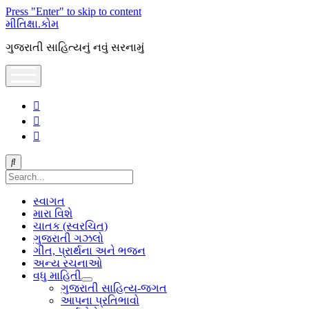
Press "Enter" to skip to content
મીતિક્ષા.કોમ
ગુજરાતી સાહિત્યનું નવું સરનામું
open
menu
facebook
youtube
hello@mitixa.com
Search
સ્વાગત
મારા વિશે
ચાતક (સ્વરચિત)
ગુજરાતી ગઝલો
ગીત, પ્રાર્થના અને ભજન
અન્ય રચનાઓ
વધુ માહિતી
open
ગુજરાતી સાહિત્ય-જગત
dropdown
આપના પ્રતિભાવો
menu