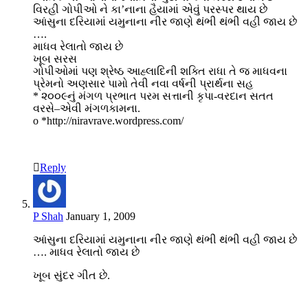
વિરહી ગોપીઓ ને કા’નાના હૈયામાં એવું પરસ્પર થાય છે
આંસુના દરિયામાં યમુનાના નીર જાણે થંભી થંભી વહી જાય છે
….
માધવ રેલાતો જાય છે
ખૂબ સરસ
ગોપીઓમાં પણ શ્રેષ્ઠ આહ્લાદિની શક્તિ રાધા તે જ માધવના
પ્રેમનો અણસાર પામો તેવી નવા વર્ષની પ્રાર્થના સહ
* ૨૦૦૯નું મંગળ પ્રભાત પરમ સત્તાની કૃપા-વરદાન સતત
વરસે–એવી મંગળકામના.
o *http://niravrave.wordpress.com/
Reply
P Shah
January 1, 2009
આંસુના દરિયામાં યમુનાના નીર જાણે થંભી થંભી વહી જાય છે
…. માધવ રેલાતો જાય છે
ખૂબ સુંદર ગીત છે.