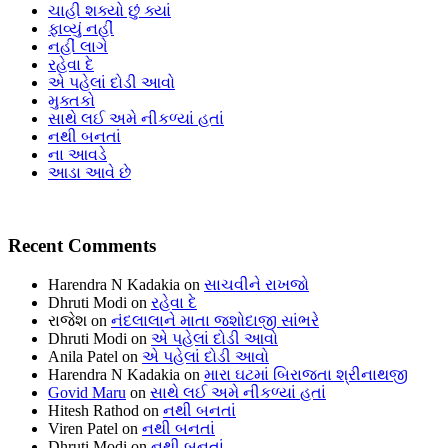
ચાહી શક્યો છું ક્યાં
ફાવ્યું નહીં
નહીં લાગે
રહેવા દે
એ પહેલાં દોડી આવો
મુક્તકો
સાથે લઈ અમે નીકળ્યાં હતાં
નથી બનતાં
ના આવડે
આડા આવે છે
Recent Comments
Harendra N Kadakia
on
સાચવીને રાખજો
Dhruti Modi
on
રહેવા દે
રાજેશ
on
નંદલાલાને માતા જશોદાજી સાંભરે
Dhruti Modi
on
એ પહેલાં દોડી આવો
Anila Patel
on
એ પહેલાં દોડી આવો
Harendra N Kadakia
on
મારા ઘટમાં બિરાજતા શ્રીનાથજી
Govid Maru
on
સાથે લઈ અમે નીકળ્યાં હતાં
Hitesh Rathod
on
નથી બનતાં
Viren Patel
on
નથી બનતાં
Dhruti Modi
on
નથી બનતાં